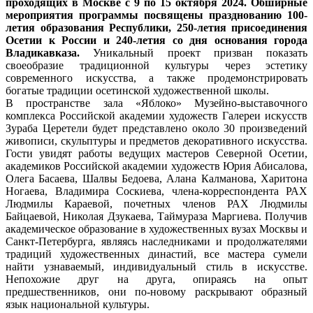
проходящих в Москве с 9 по 15 октября 2024. Обширные
мероприятия программы посвящены празднованию 100-
летия образования Республики, 250-летия присоединения
Осетии к России и 240-летия со дня основания города
Владикавказа.
Уникальный проект призван показать
своеобразие традиционной культуры через эстетику
современного искусства, а также продемонстрировать
богатые традиции осетинской художественной школы.
В пространстве зала «Яблоко» Музейно-выставочного
комплекса Российской академии художеств Галереи искусств
Зураба Церетели будет представлено около 30 произведений
живописи, скульптуры и предметов декоративного искусства.
Гости увидят работы ведущих мастеров Северной Осетии,
академиков Российской академии художеств Юрия Абисалова,
Олега Басаева, Шалвы Бедоева, Алана Калманова, Харитона
Ногаева, Владимира Соскиева, члена-корреспондента РАХ
Людмилы Караевой, почетных членов РАХ Людмилы
Байцаевой, Николая Дзукаева, Таймураза Маргиева. Получив
академическое образование в художественных вузах Москвы и
Санкт-Петербурга, являясь наследниками и продолжателями
традиций художественных династий, все мастера сумели
найти узнаваемый, индивидуальный стиль в искусстве.
Непохожие друг на друга, опираясь на опыт
предшественников, они по-новому раскрывают образный
язык национальной культуры.