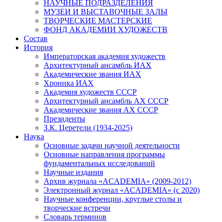
НАУЧНЫЕ ПОДРАЗДЕЛЕНИЯ
МУЗЕИ И ВЫСТАВОЧНЫЕ ЗАЛЫ
ТВОРЧЕСКИЕ МАСТЕРСКИЕ
ФОНД АКАДЕМИИ ХУДОЖЕСТВ
Состав
История
Императорская академия художеств
Архитектурный ансамбль ИАХ
Академические звания ИАХ
Хроника ИАХ
Академия художеств СССР
Архитектурный ансамбль АХ СССР
Академические звания АХ СССР
Президенты
З.К. Церетели (1934-2025)
Наука
Основные задачи научной деятельности
Основные направления программы
фундаментальных исследований
Научные издания
Архив журнала «ACADEMIA» (2009-2012)
Электронный журнал «ACADEMIA» (с 2020)
Научные конференции, круглые столы и
творческие встречи
Словарь терминов