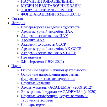
НАУЧНЫЕ ПОДРАЗДЕЛЕНИЯ
МУЗЕИ И ВЫСТАВОЧНЫЕ ЗАЛЫ
ТВОРЧЕСКИЕ МАСТЕРСКИЕ
ФОНД АКАДЕМИИ ХУДОЖЕСТВ
Состав
История
Императорская академия художеств
Архитектурный ансамбль ИАХ
Академические звания ИАХ
Хроника ИАХ
Академия художеств СССР
Архитектурный ансамбль АХ СССР
Академические звания АХ СССР
Президенты
З.К. Церетели (1934-2025)
Наука
Основные задачи научной деятельности
Основные направления программы
фундаментальных исследований
Научные издания
Архив журнала «ACADEMIA» (2009-2012)
Электронный журнал «ACADEMIA» (с 2020)
Научные конференции, круглые столы и
творческие встречи
Словарь терминов