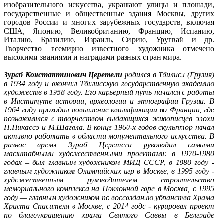
изобразительного искусства, украшают улицы и площади,
государственные и общественные здания Москвы, других
городов России и многих зарубежных государств, включая
США, Японию, Великобританию, Францию, Испанию,
Италию, Бразилию, Израиль, Сирию, Уругвай и др.
Творчество всемирно известного художника отмечено
высокими званиями и наградами разных стран мира.
Зураб Константинович Церетели
родился в Тбилиси (Грузия)
в 1934 году и окончил Тбилисскую государственную академию
художеств в 1958 году. Его карьерный путь начался с работы
в Институте истории, археологии и этнографии Грузии. В
1964 году проходил повышение квалификации во Франции, где
познакомился с творчеством выдающихся живописцев эпохи
П.Пикассо и М.Шагала. В конце 1960-х годов скульптор начал
активно работать в области монументального искусства. В
разное время Зураб Церетели руководил самыми
масштабными художественными проектами: в 1970-1980
годах – был главным художником МИД СССР, в 1980 году -
главным художником Олимпийских игр в Москве, в 1995 году -
художественным руководителем строительства
мемориального комплекса на Поклонной горе в Москва, с 1995
году — главным художником по воссозданию убранства Храма
Христа Спасителя в Москве, с 2014 года - курировал проект
по благоукрашению храма Святого Саввы в Белграде