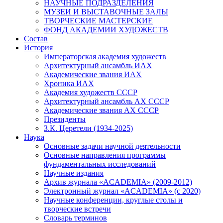
НАУЧНЫЕ ПОДРАЗДЕЛЕНИЯ
МУЗЕИ И ВЫСТАВОЧНЫЕ ЗАЛЫ
ТВОРЧЕСКИЕ МАСТЕРСКИЕ
ФОНД АКАДЕМИИ ХУДОЖЕСТВ
Состав
История
Императорская академия художеств
Архитектурный ансамбль ИАХ
Академические звания ИАХ
Хроника ИАХ
Академия художеств СССР
Архитектурный ансамбль АХ СССР
Академические звания АХ СССР
Президенты
З.К. Церетели (1934-2025)
Наука
Основные задачи научной деятельности
Основные направления программы
фундаментальных исследований
Научные издания
Архив журнала «ACADEMIA» (2009-2012)
Электронный журнал «ACADEMIA» (с 2020)
Научные конференции, круглые столы и
творческие встречи
Словарь терминов