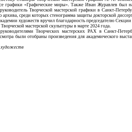
рсе графики «Графические миры». Также Иван Журавлев был н
руководитель Творческой мастерской графики в Санкт-Петерб
о архива, среди которых стенограмма защиты докторской диссе
 академии художеств вручил благодарность председателю Секци
Творческой мастерской скульптуры в марте 2024 года.
уководителями Творческих мастерских РАХ в Санкт-Петербур
мотра были отобраны произведения для академического выста
и художеств