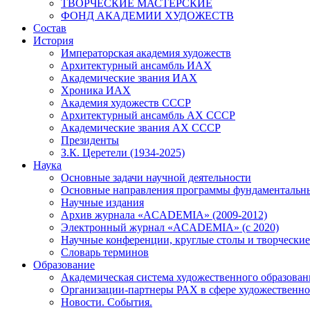
ТВОРЧЕСКИЕ МАСТЕРСКИЕ
ФОНД АКАДЕМИИ ХУДОЖЕСТВ
Состав
История
Императорская академия художеств
Архитектурный ансамбль ИАХ
Академические звания ИАХ
Хроника ИАХ
Академия художеств СССР
Архитектурный ансамбль АХ СССР
Академические звания АХ СССР
Президенты
З.К. Церетели (1934-2025)
Наука
Основные задачи научной деятельности
Основные направления программы фундаментальн
Научные издания
Архив журнала «ACADEMIA» (2009-2012)
Электронный журнал «ACADEMIA» (с 2020)
Научные конференции, круглые столы и творческие
Словарь терминов
Образование
Академическая система художественного образован
Организации-партнеры РАХ в сфере художественно
Новости. События.