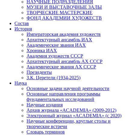
НАУЧНЫЕ ПОДРАЗДЕЛЕНИЯ
МУЗЕИ И ВЫСТАВОЧНЫЕ ЗАЛЫ
ТВОРЧЕСКИЕ МАСТЕРСКИЕ
ФОНД АКАДЕМИИ ХУДОЖЕСТВ
Состав
История
Императорская академия художеств
Архитектурный ансамбль ИАХ
Академические звания ИАХ
Хроника ИАХ
Академия художеств СССР
Архитектурный ансамбль АХ СССР
Академические звания АХ СССР
Президенты
З.К. Церетели (1934-2025)
Наука
Основные задачи научной деятельности
Основные направления программы
фундаментальных исследований
Научные издания
Архив журнала «ACADEMIA» (2009-2012)
Электронный журнал «ACADEMIA» (с 2020)
Научные конференции, круглые столы и
творческие встречи
Словарь терминов