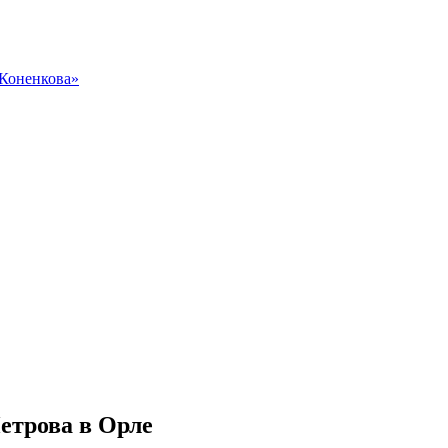
 Коненкова»
етрова в Орле