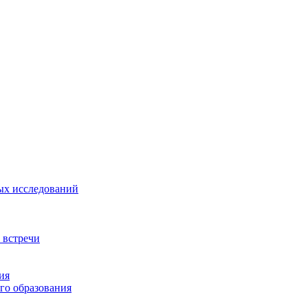
ых исследований
 встречи
ия
го образования