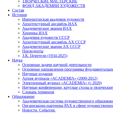
ТВОРЧЕСКИЕ МАСТЕРСКИЕ
ФОНД АКАДЕМИИ ХУДОЖЕСТВ
Состав
История
Императорская академия художеств
Архитектурный ансамбль ИАХ
Академические звания ИАХ
Хроника ИАХ
Академия художеств СССР
Архитектурный ансамбль АХ СССР
Академические звания АХ СССР
Президенты
З.К. Церетели (1934-2025)
Наука
Основные задачи научной деятельности
Основные направления программы фундаментальн
Научные издания
Архив журнала «ACADEMIA» (2009-2012)
Электронный журнал «ACADEMIA» (с 2020)
Научные конференции, круглые столы и творческие
Словарь терминов
Образование
Академическая система художественного образован
Организации-партнеры РАХ в сфере художественно
Новости. События.