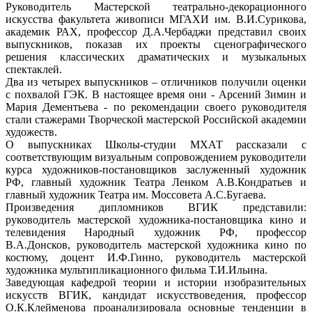
Руководитель Мастерской театрально-декорационного
искусства факультета живописи МГАХИ им. В.И.Сурикова,
академик РАХ, профессор Д.А.Чербаджи представил своих
выпускников, показав их проекты сценографического
решения классических драматических и музыкальных
спектаклей.
Два из четырех выпускников – отличников получили оценки
с похвалой ГЭК. В настоящее время они - Арсений Зимин и
Мария Дементьева - по рекомендации своего руководителя
стали стажерами Творческой мастерской Российской академии
художеств.
О выпускниках Школы-студии МХАТ рассказали с
соответствующим визуальным сопровождением руководители
курса художников-постановщиков заслуженный художник
РФ, главный художник Театра Ленком А.В.Кондратьев и
главный художник Театра им. Моссовета А.С.Бугаева.
Произведения дипломников ВГИК представили:
руководитель мастерской художника-постановщика кино и
телевидения Народный художник РФ, профессор
В.А.Донсков, руководитель мастерской художника кино по
костюму, доцент И.Ф.Гинно, руководитель мастерской
художника мультипликационного фильма Т.И.Ильина.
Заведующая кафедрой теории и истории изобразительных
искусств ВГИК, кандидат искусствоведения, профессор
О.К.Клейменова проанализировала основные тенденции в