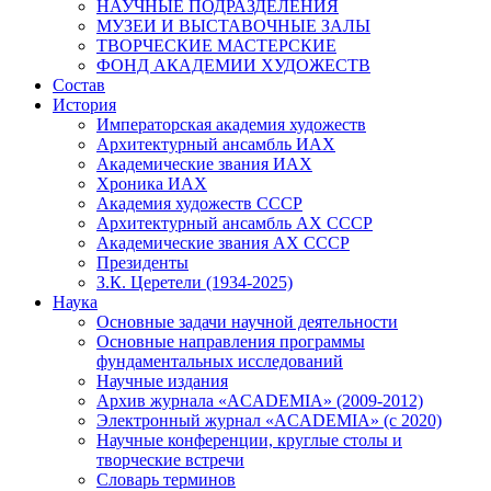
НАУЧНЫЕ ПОДРАЗДЕЛЕНИЯ
МУЗЕИ И ВЫСТАВОЧНЫЕ ЗАЛЫ
ТВОРЧЕСКИЕ МАСТЕРСКИЕ
ФОНД АКАДЕМИИ ХУДОЖЕСТВ
Состав
История
Императорская академия художеств
Архитектурный ансамбль ИАХ
Академические звания ИАХ
Хроника ИАХ
Академия художеств СССР
Архитектурный ансамбль АХ СССР
Академические звания АХ СССР
Президенты
З.К. Церетели (1934-2025)
Наука
Основные задачи научной деятельности
Основные направления программы
фундаментальных исследований
Научные издания
Архив журнала «ACADEMIA» (2009-2012)
Электронный журнал «ACADEMIA» (с 2020)
Научные конференции, круглые столы и
творческие встречи
Словарь терминов