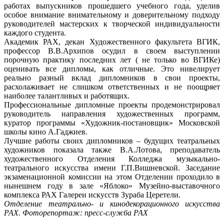
работах выпускников прошедшего учебного года, уделив
особое внимание внимательному и доверительному подходу
руководителей мастерских к творческой индивидуальности
каждого студента.
Академик РАХ, декан Художественного факультета ВГИК,
профессор В.В.Архипов осудил в своем выступлении
порочную практику последних лет ( не только во ВГИКе)
оценивать все дипломы, как отличные. Это нивелирует
реально разный вклад дипломников в свои проекты,
расхолаживает не слишком ответственных и не поощряет
наиболее талантливых и работящих.
Профессиональные дипломные проекты продемонстрировал
руководитель направления художественных программ,
куратор программы «Художник-постановщик» Московской
школы кино А.Гаджиев.
Лучшие работы своих дипломников – будущих театральных
художников показала также В.А.Лотова, преподаватель
художественного Отделения Колледжа музыкально-
театрального искусства имени Г.П.Вишневской. Заседание
экзаменационной комиссии на этом Отделении проходило в
нынешнем году в зале «Яблоко» Музейно-выставочного
комплекса РАХ Галереи искусств Зураба Церетели.
Отделение театрально- и кинодекорационного искусства
РАХ. Фоторепортаж: пресс-служба РАХ