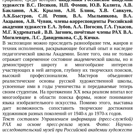
художеств
В.С. Песиков, Н.П. Фомин, Ю.В. Калюта, А.В.
Бакланов, А.К. Крылов, А.Н. Блиок, Х.В. Савкуев,
А.К.Быстров, С.Н. Репин, В.А. Мыльникова, В.А.
Акцынов, А.В. Чувин
, члены-корреспонденты Российской
академии художеств
Е.А. Зубов, А.А. Погосян, Г.А. Гукасов,
М.Г. Кудреватый , В.В. Загонек
, почётные члены РАХ
В.А.
Могилевцев, Л.С. Давиденкова, С.Д. Кичко
.
В экспозиции можно проследить разнообразие тем, жанров и
техник исполнения, раскрывающие богатый опыт и наследие
педагогической школы Академии. Более того, она не только
отражает современное состояние академической школы, но и
демонстрирует широту и многообразие интересов
участвующих в ней авторов, глубину их творческих поисков,
высокий профессионализм. Мастеров объединяют
реалистические основы русской художественной школы,
усвоенные ими в годы ученичества и передаваемые теперь
своим студентам. На протяжении ХХ века реализм впитал все
многообразие в области поиска формы, новое понимание
языка изобразительного искусства. Помимо этого, выставка
дает возможность сопоставить творческие достижения
художников разных поколений от 1940-х до 1970-х годов.
Текст составлен
Управлением информации (пресс-службой)
РАХ
на основе пресс-релиза музея. Фото: Научно-
исследовательский музей при Российской академии художеств