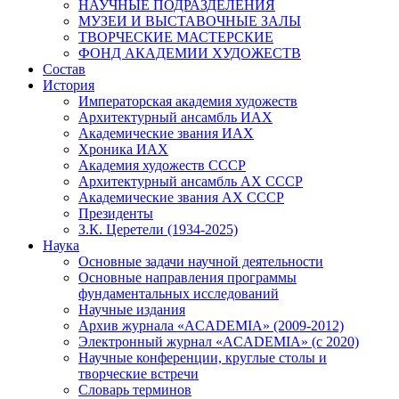
НАУЧНЫЕ ПОДРАЗДЕЛЕНИЯ
МУЗЕИ И ВЫСТАВОЧНЫЕ ЗАЛЫ
ТВОРЧЕСКИЕ МАСТЕРСКИЕ
ФОНД АКАДЕМИИ ХУДОЖЕСТВ
Состав
История
Императорская академия художеств
Архитектурный ансамбль ИАХ
Академические звания ИАХ
Хроника ИАХ
Академия художеств СССР
Архитектурный ансамбль АХ СССР
Академические звания АХ СССР
Президенты
З.К. Церетели (1934-2025)
Наука
Основные задачи научной деятельности
Основные направления программы
фундаментальных исследований
Научные издания
Архив журнала «ACADEMIA» (2009-2012)
Электронный журнал «ACADEMIA» (с 2020)
Научные конференции, круглые столы и
творческие встречи
Словарь терминов