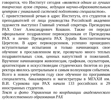
говорится, что Институт сегодня
«является одним из лучших
творческих вузов страны, ведущим научно-образовательным
центром с уникальной системой подготовки специалистов».
С приветственной речью в адрес Института, его студентов и
преподавателей от лица руководства Российской академии
художеств выступил Главный ученый секретарь Президиума
РАХ Олег Александрович Кошкин. Также он передал
официальное поздравление первокурсникам от Президиума
РАХ и лично Президента РАХ Зураба Константиновича
Церетели. В адрес первокурсников, успешно прошедших
вступительные испытания и только начинающих свое
обучение в прославленном вузе, прозвучало много теплых
поздравительных слов, ценных напутствий и пожеланий.
Вручение начинающим живописцам, графикам, скульпторам,
архитекторам и искусствоведам студенческих билетов из рук
ректора явилось центральным и самым волнующим событием.
Всего в новом учебном году свое обучение по программам
специалитета, бакалавриата и магистратуры в МГАХИ им.
В.И. Сурикова при РАХ начали 133 российских и 29
иностранных студентов.
Текст и фото Управления по координации академического
художественного образования РАХ