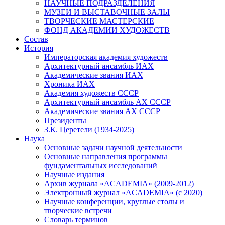
НАУЧНЫЕ ПОДРАЗДЕЛЕНИЯ
МУЗЕИ И ВЫСТАВОЧНЫЕ ЗАЛЫ
ТВОРЧЕСКИЕ МАСТЕРСКИЕ
ФОНД АКАДЕМИИ ХУДОЖЕСТВ
Состав
История
Императорская академия художеств
Архитектурный ансамбль ИАХ
Академические звания ИАХ
Хроника ИАХ
Академия художеств СССР
Архитектурный ансамбль АХ СССР
Академические звания АХ СССР
Президенты
З.К. Церетели (1934-2025)
Наука
Основные задачи научной деятельности
Основные направления программы
фундаментальных исследований
Научные издания
Архив журнала «ACADEMIA» (2009-2012)
Электронный журнал «ACADEMIA» (с 2020)
Научные конференции, круглые столы и
творческие встречи
Словарь терминов