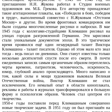
приглашению Н.Н. Жукова работал в Студии военных
художников им. М.Б. Грекова. Его авторству принадлежат
такие агитационные плакаты, как «Победили в боях, победим
в труде», выполненный совместно с Н.Жуковым «Отстоим
Москву» и другие. Во время фронтовых командировок им
были созданы многочисленные рисунки и наброски. В мае
1945 года с коллегами-студийцами Климашин рисовал на
улицах городов разгромленной Германии. Эти зарисовки
стали уникальным документом эпохи. В это трагическое
время проявился ещё один незаурядный талант Виктора
Климашина - талант писателя. Однако об этом мало кто знал
тогда - ведь писал он дневники. Они станут известны только
несколько десятилетий спустя после его смерти. В почти
ежедневных записях самым органичным образом переплелись
черты времени, патриотизм, человечность, искренность,
юмор, глубокий анализ происходящего. Много написано о
том, какой силы и мощи художников выковала Великая
Отечественная война, Виктор Климашин не стал
исключением. Его немалый опыт в области киноплаката,
рекламы и работы в журналах трансформировался в большую
форму и психологизм образов. Человек стал центром его
творчества.
1950-е годы поставили перед Климашиным совершенно
новые творческие задачи. В 1951 году он был приглашён на