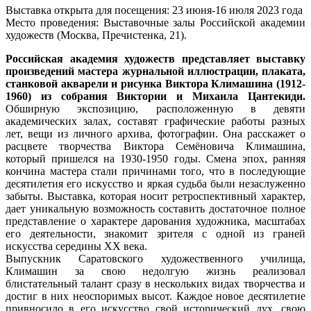
Выставка открыта для посещения: 23 июня-16 июля 2023 года
Место проведения: Выставочные залы Российской академии
художеств (Москва, Пречистенка, 21).
Российская академия художеств представляет выставку
произведений мастера журнальной иллюстрации, плаката,
станковой акварели и рисунка Виктора Климашина (1912-
1960) из собрания Виктории и Михаила Цантекиди.
Обширную экспозицию, расположенную в девяти
академических залах, составят графические работы разных
лет, вещи из личного архива, фотографии. Она расскажет о
расцвете творчества Виктора Семёновича Климашина,
который пришелся на 1930-1950 годы. Смена эпох, ранняя
кончина мастера стали причинами того, что в последующие
десятилетия его искусство и яркая судьба были незаслуженно
забыты. Выставка, которая носит ретроспективный характер,
дает уникальную возможность составить достаточное полное
представление о характере дарования художника, масштабах
его деятельности, знакомит зрителя с одной из граней
искусства середины XX века.
Выпускник Саратовского художественного училища,
Климашин за свою недолгую жизнь реализовал
блистательный талант сразу в нескольких видах творчества и
достиг в них неоспоримых высот. Каждое новое десятилетие
привносило в его искусство свой исторический дух, свою