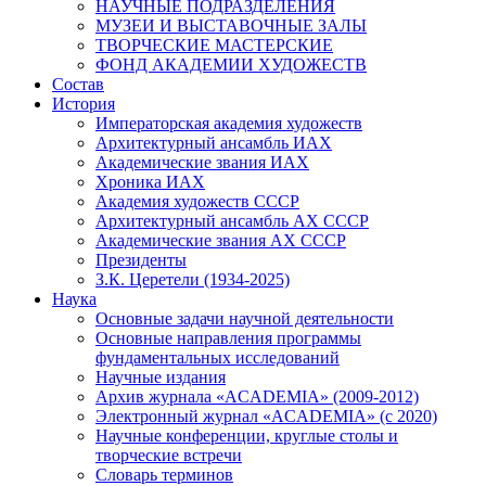
НАУЧНЫЕ ПОДРАЗДЕЛЕНИЯ
МУЗЕИ И ВЫСТАВОЧНЫЕ ЗАЛЫ
ТВОРЧЕСКИЕ МАСТЕРСКИЕ
ФОНД АКАДЕМИИ ХУДОЖЕСТВ
Состав
История
Императорская академия художеств
Архитектурный ансамбль ИАХ
Академические звания ИАХ
Хроника ИАХ
Академия художеств СССР
Архитектурный ансамбль АХ СССР
Академические звания АХ СССР
Президенты
З.К. Церетели (1934-2025)
Наука
Основные задачи научной деятельности
Основные направления программы
фундаментальных исследований
Научные издания
Архив журнала «ACADEMIA» (2009-2012)
Электронный журнал «ACADEMIA» (с 2020)
Научные конференции, круглые столы и
творческие встречи
Словарь терминов