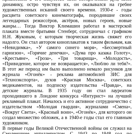
динамику, остро чувствуя их, он оказывался на гребне
художественных исканий своего времени. 1930-е - годы
расцвета советского кинематографа, породившие своих
легендарных режиссёров, актёров, новых героев, новые
жанры… Тогда Виктор Климашин работал в мастерской
плаката вместе братьями Стенберг, сотрудничал с графиком
Н.Н. Жуковым, с которым творческая жизнь свяжет его
надолго. Он стал автором киноплакатов к таким фильмам, как
«Невидимка», «У самого синего моря», «Бессмертный
гарнизон», «Горячие денечки», «Дума про казака Голоту»,
«Крестьяне», «Гроза», «Три товарища», «Молодость»,
«Привидение, которое не возвращается», «Люблю ли тебя?».
В этот же период им было выполнено немало рисунков для
журнала «Огонёк» - реклама автомобилей ЗИС для
«Техноэкспорта», духов «Красная Москва», советских
медикаментов, на подписку издательства «Правда», на
детские журналы. В 1935 году он стал лауреатом
проходившего в Лондоне конкурса «Интурист» на лучший
рекламный плакат. Началось и его активное сотрудничество с
издательством «Молодая гвардия», журналами «Смена»,
«Вокруг Света», «Красный воин», «Огонёк», для которого он
создал множество обложек, а в 1940-е годы стал его главным
художником.
В первые годы Великой Отечественной войны он служил на
Смоленщине артиллеристом. С 1943 по 1948 год по