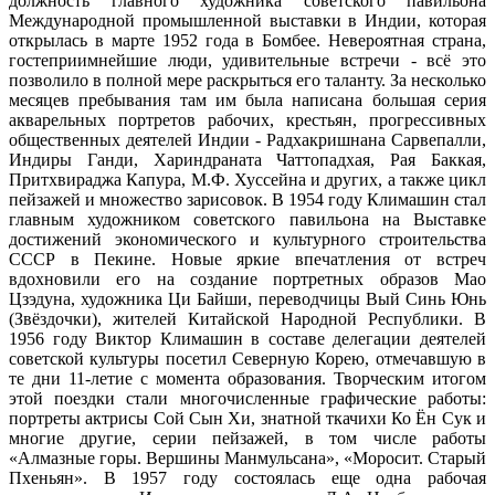
должность главного художника советского павильона
Международной промышленной выставки в Индии, которая
открылась в марте 1952 года в Бомбее. Невероятная страна,
гостеприимнейшие люди, удивительные встречи - всё это
позволило в полной мере раскрыться его таланту. За несколько
месяцев пребывания там им была написана большая серия
акварельных портретов рабочих, крестьян, прогрессивных
общественных деятелей Индии - Радхакришнана Сарвепалли,
Индиры Ганди, Хариндраната Чаттопадхая, Рая Баккая,
Притхвираджа Капура, М.Ф. Хуссейна и других, а также цикл
пейзажей и множество зарисовок. В 1954 году Климашин стал
главным художником советского павильона на Выставке
достижений экономического и культурного строительства
СССР в Пекине. Новые яркие впечатления от встреч
вдохновили его на создание портретных образов Мао
Цзэдуна, художника Ци Байши, переводчицы Вый Синь Юнь
(Звёздочки), жителей Китайской Народной Республики. В
1956 году Виктор Климашин в составе делегации деятелей
советской культуры посетил Северную Корею, отмечавшую в
те дни 11-летие с момента образования. Творческим итогом
этой поездки стали многочисленные графические работы:
портреты актрисы Сой Сын Хи, знатной ткачихи Ко Ён Сук и
многие другие, серии пейзажей, в том числе работы
«Алмазные горы. Вершины Манмульсана», «Моросит. Старый
Пхеньян». В 1957 году состоялась еще одна рабочая