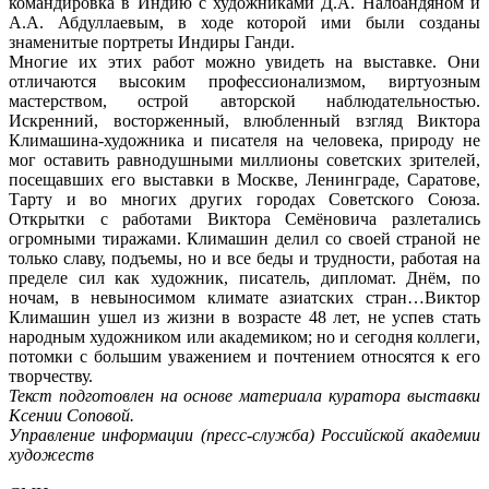
командировка в Индию с художниками Д.А. Налбандяном и
А.А. Абдуллаевым, в ходе которой ими были созданы
знаменитые портреты Индиры Ганди.
Многие их этих работ можно увидеть на выставке. Они
отличаются высоким профессионализмом, виртуозным
мастерством, острой авторской наблюдательностью.
Искренний, восторженный, влюбленный взгляд Виктора
Климашина-художника и писателя на человека, природу не
мог оставить равнодушными миллионы советских зрителей,
посещавших его выставки в Москве, Ленинграде, Саратове,
Тарту и во многих других городах Советского Союза.
Открытки с работами Виктора Семёновича разлетались
огромными тиражами. Климашин делил со своей страной не
только славу, подъемы, но и все беды и трудности, работая на
пределе сил как художник, писатель, дипломат. Днём, по
ночам, в невыносимом климате азиатских стран…Виктор
Климашин ушел из жизни в возрасте 48 лет, не успев стать
народным художником или академиком; но и сегодня коллеги,
потомки с большим уважением и почтением относятся к его
творчеству.
Текст подготовлен на основе материала куратора выставки
Ксении Соповой.
Управление информации (пресс-служба) Российской академии
художеств