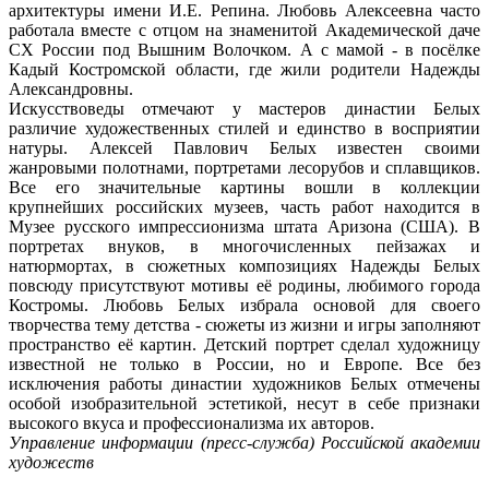
архитектуры имени И.Е. Репина. Любовь Алексеевна часто
работала вместе с отцом на знаменитой Академической даче
СХ России под Вышним Волочком. А с мамой - в посёлке
Кадый Костромской области, где жили родители Надежды
Александровны.
Искусствоведы отмечают у мастеров династии Белых
различие художественных стилей и единство в восприятии
натуры. Алексей Павлович Белых известен своими
жанровыми полотнами, портретами лесорубов и сплавщиков.
Все его значительные картины вошли в коллекции
крупнейших российских музеев, часть работ находится в
Музее русского импрессионизма штата Аризона (США). В
портретах внуков, в многочисленных пейзажах и
натюрмортах, в сюжетных композициях Надежды Белых
повсюду присутствуют мотивы её родины, любимого города
Костромы. Любовь Белых избрала основой для своего
творчества тему детства - сюжеты из жизни и игры заполняют
пространство её картин. Детский портрет сделал художницу
известной не только в России, но и Европе. Все без
исключения работы династии художников Белых отмечены
особой изобразительной эстетикой, несут в себе признаки
высокого вкуса и профессионализма их авторов.
Управление информации (пресс-служба) Российской академии
художеств