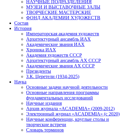
НАУЧНЫЕ ПОДРАЗДЕЛЕНИЯ
МУЗЕИ И ВЫСТАВОЧНЫЕ ЗАЛЫ
ТВОРЧЕСКИЕ МАСТЕРСКИЕ
ФОНД АКАДЕМИИ ХУДОЖЕСТВ
Состав
История
Императорская академия художеств
Архитектурный ансамбль ИАХ
Академические звания ИАХ
Хроника ИАХ
Академия художеств СССР
Архитектурный ансамбль АХ СССР
Академические звания АХ СССР
Президенты
З.К. Церетели (1934-2025)
Наука
Основные задачи научной деятельности
Основные направления программы
фундаментальных исследований
Научные издания
Архив журнала «ACADEMIA» (2009-2012)
Электронный журнал «ACADEMIA» (с 2020)
Научные конференции, круглые столы и
творческие встречи
Словарь терминов