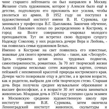
чине старшего лейтенанта он был направлен в Москву.
Желание стать художником, которое у Алексея было ещё в
детстве, подтолкнуло его приложить все усилия, чтобы
уволиться из армии. В 1952 году он поступил в
художественный институт имени В. И. Сурикова, где
занимался у профессора В.Г. Цыплакова. Закончив обучение,
Алексей Павлович попал по распределению в Кострому, и
город на Волге совершенно очаровал молодого
преподавателя. Тут он встретил свою будущую супругу
Надежду Соколову, у них родились дочери Вера и Любовь, -
так появилась семья художников Белых.
Именно в Костроме на свет появились его известные,
знаковые для своего времени, работы – такие, как «Лесоруб».
Здесь отражена целая эпоха трудовых подвигов,
самоотверженности, романтики. За 70 лет творческой жизни
были созданы несколько сотен жанровых картин, сочных
пейзажей с неизменной красотой природы костромского края.
Дочери часто позировали отцу в детстве, а в зрелом возрасте,
как и родители, выбрали для себя творческую стезю. Старшая
дочь Вера получила среднее музыкальное образование и
высшее философское, а в возрасте 30 лет начала заниматься
живописью. Младшая дочь в 1974 году успешно сдала экзамен
в Московскую среднюю художественную школу при
институте имени В.И. Сурикова, затем окончила
Ленинградский институт живописи, скульптуры и