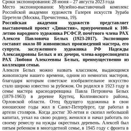
Сроки экспонирования: 28 июня – 27 августа 2023 года
Место экспонирования: Музейно-выставочный комплекс
Российской академии художеств Галерея искусств Зураба
Церетели (Москва, Пречистенка, 19).
Российская академия художеств представляет
выставочный проект «Династия», приуроченный к 100-
летию народного художника РСФСР, почётного члена РАХ
Алексея Павловича Белых (1923-2017). Экспозицию
составят около 80 живописных произведений мастера, его
супруги, заслуженного художника РФ Надежды
Александровны Белых и их дочери, члена-корреспондента
РАХ Любови Алексеевны Белых, преимущественно из
коллекции семьи.
Алексея Белых можно назвать классиком, выдающимся
живописцем нашего времени, одним из немногих мастеров,
благодаря которым советское изобразительное искусство
стало широко известно за рубежом. Он родился в 1923 году в
семье мастера краснодеревщика Павла Петровича Белых
(1879-1963) в деревне Крутец, Колпнянского района,
Орловской области. Отец будущего художника в свои
юношеские годы жил в Санкт-Петербурге, где работал в
артели столяров. Когда достиг 30-летия и скопил небольшой
капитал, уехал на свою родину, женился и начал работать по
своему ремеслу на нужды окрестных деревень. Алексей был
пятым ребенком в многодетной семье, в 1945 году с фронта в