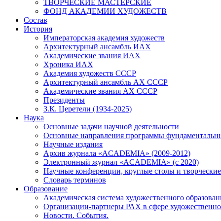
ТВОРЧЕСКИЕ МАСТЕРСКИЕ
ФОНД АКАДЕМИИ ХУДОЖЕСТВ
Состав
История
Императорская академия художеств
Архитектурный ансамбль ИАХ
Академические звания ИАХ
Хроника ИАХ
Академия художеств СССР
Архитектурный ансамбль АХ СССР
Академические звания АХ СССР
Президенты
З.К. Церетели (1934-2025)
Наука
Основные задачи научной деятельности
Основные направления программы фундаментальн
Научные издания
Архив журнала «ACADEMIA» (2009-2012)
Электронный журнал «ACADEMIA» (с 2020)
Научные конференции, круглые столы и творческие
Словарь терминов
Образование
Академическая система художественного образован
Организации-партнеры РАХ в сфере художественно
Новости. События.