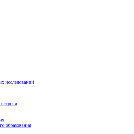
ых исследований
 встречи
ия
го образования