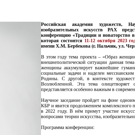
Российская академия художеств, На
изобразительных искусств РАХ предс
конференцию «Традиции и новаторство в
которая состоится
11-12 октября 2023 г
имени Х.М. Бербекова (г. Нальчик, ул. Чер
В этом году тема проекта – «Образ женщи
внешнеполитической ситуации данная тема 
женщины аккумулирует важнейшие гумани
социальные задачи и наделен мессианским
Родины. С другой, в контексте художест
Возлюбленной. Эта тема олицетворяет с
представляется особенно важным в совреме
Научное заседание пройдет на фоне однои
КБР и явится продолжением комплексного п
в 2022 году. В нём примут участие искус
вопросами теории искусства, изобразительно
Программа конференции: