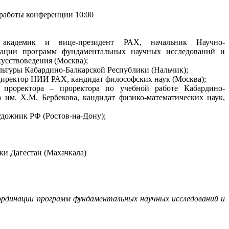
о работы конференции 10:00
,
академик и вице-президент РАХ, начальник Научно-
нации программ фундаментальных научных исследований и
усствоведения (Москва);
ьтуры Кабардино-Балкарской Республики (Нальчик);
иректор НИИ РАХ, кандидат философских наук (Москва);
 проректора – проректора по учебной работе Кабардино-
а им. Х.М. Бербекова, кандидат физико-математических наук,
удожник РФ (Ростов-на-Дону);
и Дагестан (Махачкала)
оординации программ фундаментальных научных исследований и