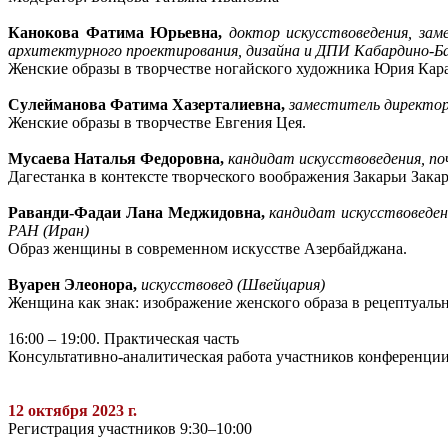
Канокова Фатима Юрьевна,
доктор искусствоведения, за
архитектурного проектирования, дизайна и ДПИ Кабардино-Бал
Женские образы в творчестве ногайского художника Юрия Кара
Сулейманова Фатима Хазерталиевна,
заместитель директор
Женские образы в творчестве Евгения Цея.
Мусаева Наталья Федоровна,
кандидат искусствоведения, по
Дагестанка в контексте творческого воображения Закарьи Закар
Раванди-Фадаи Лана Меджидовна,
кандидат искусствоведе
РАН (Иран)
Образ женщины в современном искусстве Азербайджана.
Вуарен Элеонора,
искусствовед (Швейцария)
Женщина как знак: изображение женского образа в рецептуал
16:00 – 19:00. Практическая часть
Консультативно-аналитическая работа участников конференци
12 октября 2023 г.
Регистрация участников 9:30–10:00