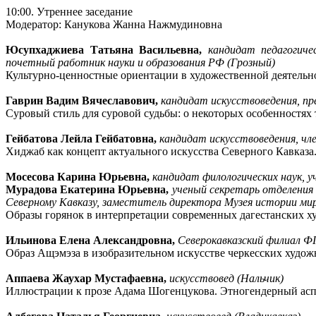
10:00. Утреннее заседание
Модератор: Канукова Жанна Нажмудиновна
Юсупхаджиева Татьяна Васильевна,
кандидат педагогичес
почетный работник науки и образования РФ (Грозный)
Культурно-ценностные ориентации в художественной деятельн
Гаврин Вадим Вячеславович,
кандидат искусствоведения, пр
Суровый стиль для суровой судьбы: о некоторых особенностях 
Гейбатова Лейла Гейбатовна,
кандидат искусствоведения, чл
Хиджаб как концепт актуального искусства Северного Кавказа
Мосесова Карина Юрьевна,
кандидат филологических наук, у
Мурадова Екатерина Юрьевна,
ученый секретарь отделения
Северному Кавказу, заместитель директора Музея истории мир
Образы горянок в интерпретации современных дагестанских х
Ильинова Елена Александровна,
Северокавказский филиал Ф
Образ Ащэмэза в изобразительном искусстве черкесских худож
Аппаева Жаухар Мустафаевна,
искусствовед (Нальчик)
Иллюстрации к прозе Адама Шогенцукова. Этногендерный аспе