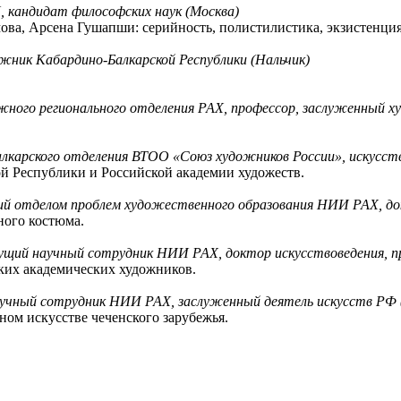
 кандидат философских наук (Москва)
ва, Арсена Гушапши: серийность, полистилистика, экзистенция
жник Кабардино-Балкарской Республики (Нальчик)
ного регионального отделения РАХ, профессор, заслуженный х
лкарского отделения ВТОО «Союз художников России», искусств
й Республики и Российской академии художеств.
ий отделом проблем художественного образования НИИ РАХ, до
ного костюма.
дущий научный сотрудник НИИ РАХ, доктор искусствоведения, 
ких академических художников.
учный сотрудник НИИ РАХ, заслуженный деятель искусств РФ 
ном искусстве чеченского зарубежья.