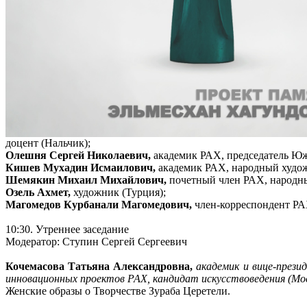
доцент (Нальчик);
Олешня Сергей Николаевич,
академик РАХ, председатель Юж
Кишев Мухадин Исмаилович,
академик РАХ, народный худож
Шемякин Михаил Михайлович,
почетный член РАХ, народны
Озель Ахмет,
художник (Турция);
Магомедов Курбанали Магомедович,
член-корреспондент РА
10:30. Утреннее заседание
Модератор: Ступин Сергей Сергеевич
Кочемасова Татьяна Александровна,
академик и вице-прези
инновационных проектов РАХ, кандидат искусствоведения (Мо
Женские образы о Творчестве Зураба Церетели.