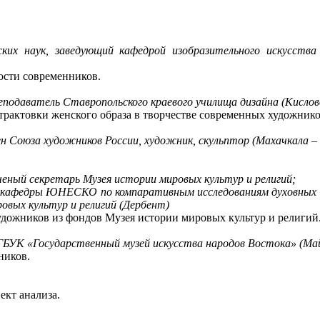
ких наук, заведующий кафедрой изобразительного искусства 
ости современников.
еподаватель Ставропольского краевого училища дизайна (Кислов
трактовки женского образа в творчестве современных художнико
ен Союза художников России, художник, скульптор (Махачкала –
.
ченый секретарь Музея истории мировых культур и религий;
 кафедры ЮНЕСКО по компаративным исследованиям духовных тр
овых культур и религий (Дербент)
удожников из фондов Музея истории мировых культур и религий
ГБУК «Государственный музей искусства народов Востока» (Ма
ников.
кт анализа.