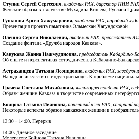
Ступин Сергей Сергеевич,
академик РАХ, директор НИИ РАХ,
Женские образы в творчестве Мухадина Кишева, Руслана Цримо
Гушапша Арсен Хажумарович,
академик РАХ, народный худо
Презентация проекта памятника Эльмесхан Хагундоковой
Олешня Сергей Николаевич,
академик РАХ, председатель Юж
Создание фонтана «Дружба народов Кавказа».
Канукова Жанна Нажмудиновна,
председатель Кабардино-Ба
Об опыте и перспективах сотрудничества Кабардино-Балкарско
Астраханцева Татьяна Леонидовна,
академик РАХ, заведующ
Народное искусство в индустрии моды. К проблеме националь
Грачева Светлана Михайловна,
член-корреспондент РАХ, ве
Образы женщин Кавказа в творчестве современных петербургс
Бойцова Татьяна Ивановна,
почетный член РАХ, старший на
Некоторые аспекты образов кавказских женщин в изобразитель
13:30 – 14:00. Перерыв
14:00. Дневное заседание
Модератор: Бойцова Татьяна Ивановна