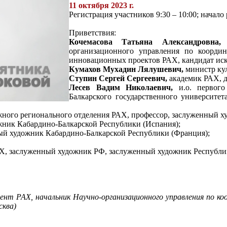
11 октября 2023 г.
Регистрация участников 9:30 – 10:00; начал
Приветствия:
Кочемасова Татьяна Александровна
организационного управления по коорди
инновационных проектов РАХ, кандидат иск
Кумахов Мухадин Лялушевич,
министр кул
Ступин Сергей Сергеевич,
академик РАХ, д
Лесев Вадим Николаевич,
и.о. первого
Балкарского государственного университет
ного регионального отделения РАХ, профессор, заслуженный х
ник Кабардино-Балкарской Республики (Испания);
й художник Кабардино-Балкарской Республики (Франция);
Х, заслуженный художник РФ, заслуженный художник Республик
дент РАХ, начальник Научно-организационного управления по к
сква)