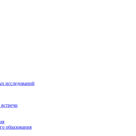
ых исследований
 встречи
ия
го образования