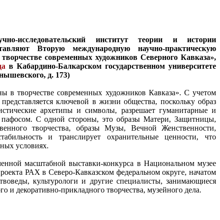
учно-исследовательский институт теории и истории
тавляют Вторую международную научно-практическую
 творчестве современных художников Северного Кавказа»,
ода
в Кабардино-Балкарском государственном университете
нышевского, д. 173)
ны в творчестве современных художников Кавказа». С учетом
представляется ключевой в жизни общества, поскольку образ
стические архетипы и символы, разрешает гуманитарные и
 пафосом. С одной стороны, это образы Матери, Защитницы,
венного творчества, образы Музы, Вечной Женственности,
табильность и транслирует охранительные ценности, что
нных условиях.
менной масштабной выставки-конкурса в Национальном музее
роекта РАХ в Северо-Кавказском федеральном округе, начатом
ствоведы, культурологи и другие специалисты, занимающиеся
го и декоративно-прикладного творчества, музейного дела.