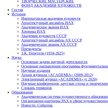
ТВОРЧЕСКИЕ МАСТЕРСКИЕ
ФОНД АКАДЕМИИ ХУДОЖЕСТВ
Состав
История
Императорская академия художеств
Архитектурный ансамбль ИАХ
Академические звания ИАХ
Хроника ИАХ
Академия художеств СССР
Архитектурный ансамбль АХ СССР
Академические звания АХ СССР
Президенты
З.К. Церетели (1934-2025)
Наука
Основные задачи научной деятельности
Основные направления программы фундаментальн
Научные издания
Архив журнала «ACADEMIA» (2009-2012)
Электронный журнал «ACADEMIA» (с 2020)
Научные конференции, круглые столы и творческие
Словарь терминов
Образование
Академическая система художественного образован
Организации-партнеры РАХ в сфере художественно
Новости. События.