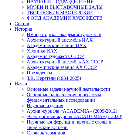
НАУЧНЫЕ ПОДРАЗДЕЛЕНИЯ
МУЗЕИ И ВЫСТАВОЧНЫЕ ЗАЛЫ
ТВОРЧЕСКИЕ МАСТЕРСКИЕ
ФОНД АКАДЕМИИ ХУДОЖЕСТВ
Состав
История
Императорская академия художеств
Архитектурный ансамбль ИАХ
Академические звания ИАХ
Хроника ИАХ
Академия художеств СССР
Архитектурный ансамбль АХ СССР
Академические звания АХ СССР
Президенты
З.К. Церетели (1934-2025)
Наука
Основные задачи научной деятельности
Основные направления программы
фундаментальных исследований
Научные издания
Архив журнала «ACADEMIA» (2009-2012)
Электронный журнал «ACADEMIA» (с 2020)
Научные конференции, круглые столы и
творческие встречи
Словарь терминов