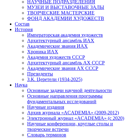
НАУЧНЫЕ ПОДРАЗДЕЛЕНИЯ
МУЗЕИ И ВЫСТАВОЧНЫЕ ЗАЛЫ
ТВОРЧЕСКИЕ МАСТЕРСКИЕ
ФОНД АКАДЕМИИ ХУДОЖЕСТВ
Состав
История
Императорская академия художеств
Архитектурный ансамбль ИАХ
Академические звания ИАХ
Хроника ИАХ
Академия художеств СССР
Архитектурный ансамбль АХ СССР
Академические звания АХ СССР
Президенты
З.К. Церетели (1934-2025)
Наука
Основные задачи научной деятельности
Основные направления программы
фундаментальных исследований
Научные издания
Архив журнала «ACADEMIA» (2009-2012)
Электронный журнал «ACADEMIA» (с 2020)
Научные конференции, круглые столы и
творческие встречи
Словарь терминов