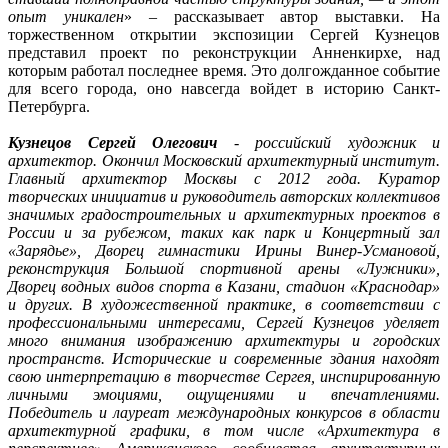
опыт уникален
» – рассказывает автор выставки. На
торжественном открытии экспозиции Сергей Кузнецов
представил проект по реконструкции Анненкирхе, над
которым работал последнее время. Это долгожданное событие
для всего города, оно навсегда войдет в историю Санкт-
Петербурга.
Кузнецов Сергей Олегович
- российский художник и
архитектор. Окончил Московский архитектурный институт.
Главный архитектор Москвы с 2012 года. Kуратор
творческих инициатив и руководитель авторских коллективов
значимых градостроительных и архитектурных проектов в
России и за рубежом, таких как парк и Концертный зал
«Зарядье», Дворец гимнастики Ирины Винер-Усмановой,
реконструкция Большой спортивной арены «Лужники»,
Дворец водных видов спорта в Казани, стадион «Краснодар»
и других. В художественной практике, в соответствии с
профессиональными интересами, Сергей Кузнецов уделяет
много внимания изображению архитектуры и городских
пространств. Исторические и современные здания находят
свою интерпретацию в творчестве Сергея, инспирированную
личными эмоциями, ощущениями и впечатлениями.
Победитель и лауреат международных конкурсов в области
архитектурной графики, в том числе «Архитектура в