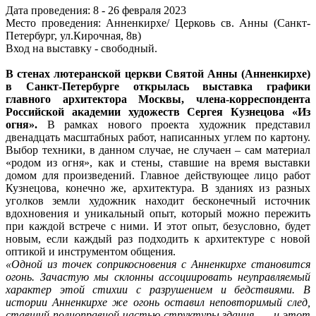
Дата проведения: 8 - 26 февраля 2023
Место проведения: Анненкирхе/ Церковь св. Анны (Санкт-
Петербург, ул.Кирочная, 8в)
Вход на выставку - свободный.
В стенах лютеранской церкви Святой Анны (Анненкирхе)
в Санкт-Петербурге открылась выставка графики
главного архитектора Москвы, члена-корреспондента
Российской академии художеств Сергея Кузнецова «Из
огня».
В рамках нового проекта художник представил
двенадцать масштабных работ, написанных углем по картону.
Выбор техники, в данном случае, не случаен – сам материал
«родом из огня», как и стены, ставшие на время выставки
домом для произведений. Главное действующее лицо работ
Кузнецова, конечно же, архитектура. В зданиях из разных
уголков земли художник находит бесконечный источник
вдохновения и уникальный опыт, который можно пережить
при каждой встрече с ними. И этот опыт, безусловно, будет
новым, если каждый раз подходить к архитектуре с новой
оптикой и инструментом общения.
«Одной из точек соприкосновения с Анненкирхе становится
огонь. Зачастую мы склонны ассоциировать неуправляемый
характер этой стихии с разрушением и бедствиями. В
истории Анненкирхе же огонь оставил неповторимый след,
ставший полноправной частью структуры здания, — и этот