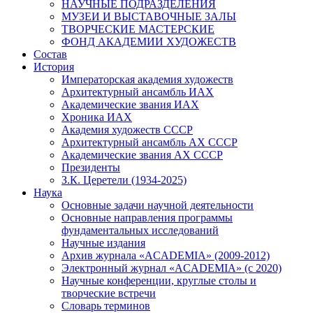
НАУЧНЫЕ ПОДРАЗДЕЛЕНИЯ
МУЗЕИ И ВЫСТАВОЧНЫЕ ЗАЛЫ
ТВОРЧЕСКИЕ МАСТЕРСКИЕ
ФОНД АКАДЕМИИ ХУДОЖЕСТВ
Состав
История
Императорская академия художеств
Архитектурный ансамбль ИАХ
Академические звания ИАХ
Хроника ИАХ
Академия художеств СССР
Архитектурный ансамбль АХ СССР
Академические звания АХ СССР
Президенты
З.К. Церетели (1934-2025)
Наука
Основные задачи научной деятельности
Основные направления программы
фундаментальных исследований
Научные издания
Архив журнала «ACADEMIA» (2009-2012)
Электронный журнал «ACADEMIA» (с 2020)
Научные конференции, круглые столы и
творческие встречи
Словарь терминов