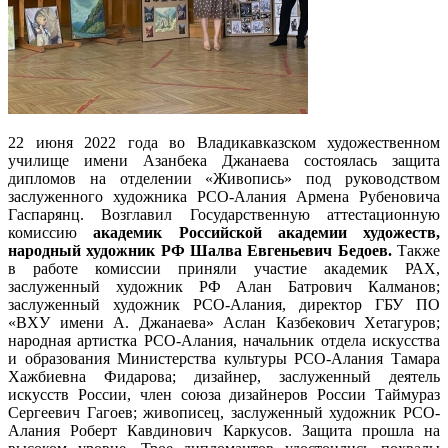
22 июня 2022 года во Владикавказском художественном
училище имени Азанбека Джанаева состоялась защита
дипломов на отделении «Живопись» под руководством
заслуженного художника РСО-Алания Армена Рубеновича
Гаспарянц. Возглавил Государственную аттестационную
комиссию
академик Российской академии художеств,
народный художник РФ Шалва Евгеньевич Бедоев.
Также
в работе комиссии приняли участие академик РАХ,
заслуженный художник РФ Алан Батрович Калманов;
заслуженный художник РСО-Алания, директор ГБУ ПО
«ВХУ имени А. Джанаева» Аслан Казбекович Хетагуров;
народная артистка РСО-Алания, начальник отдела искусства
и образования Министерства культуры РСО-Алания Тамара
Хажбиевна Фидарова; дизайнер, заслуженный деятель
искусств России, член союза дизайнеров России Таймураз
Сергеевич Гагоев; живописец, заслуженный художник РСО-
Алания Роберт Кавдинович Каркусов. Защита прошла на