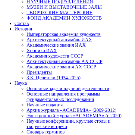
НАУЧНЫЕ ПОДРАЗДЕЛЕНИЯ
МУЗЕИ И ВЫСТАВОЧНЫЕ ЗАЛЫ
ТВОРЧЕСКИЕ МАСТЕРСКИЕ
ФОНД АКАДЕМИИ ХУДОЖЕСТВ
Состав
История
Императорская академия художеств
Архитектурный ансамбль ИАХ
Академические звания ИАХ
Хроника ИАХ
Академия художеств СССР
Архитектурный ансамбль АХ СССР
Академические звания АХ СССР
Президенты
З.К. Церетели (1934-2025)
Наука
Основные задачи научной деятельности
Основные направления программы
фундаментальных исследований
Научные издания
Архив журнала «ACADEMIA» (2009-2012)
Электронный журнал «ACADEMIA» (с 2020)
Научные конференции, круглые столы и
творческие встречи
Словарь терминов