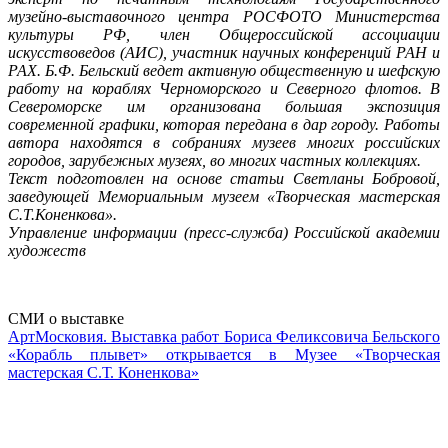
музейно-выставочного центра РОСФОТО Министерства
культуры РФ, член Общероссийской ассоциации
искусствоведов (АИС), участник научных конференций РАН и
РАХ. Б.Ф. Бельский ведет активную общественную и шефскую
работу на кораблях Черноморского и Северного флотов. В
Североморске им организована большая экспозиция
современной графики, которая передана в дар городу. Работы
автора находятся в собраниях музеев многих российских
городов, зарубежных музеях, во многих частных коллекциях.
Текст подготовлен на основе статьи Светланы Бобровой,
заведующей Мемориальным музеем «Творческая мастерская
С.Т.Коненкова».
Управление информации (пресс-служба) Российской академии
художеств
СМИ о выставке
АртМосковия. Выставка работ Бориса Феликсовича Бельского
«Корабль плывет» открывается в Музее «Творческая
мастерская С.Т. Коненкова»