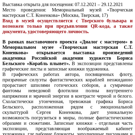
Выставка открыта для посещения: 07.12.2021 – 29.12.2021
Место проведения: Мемориальный музей «Творческая
мастерская С.Т. Коненкова» (Москва, Тверская, 17)
Вход в музей осуществляется с Тверского бульвара и
возможен только при предъявлении QR-кода, а также
документа, удостоверяющего личность.
В рамках выставочного проекта «Диалог с мастером» в
Мемориальном музее «Творческая мастерская С.Т.
Коненкова» открывается выставка произведений
академика Российской академии художеств Бориса
Бельского «Корабль плывет».
В экспозиции представлены
графические листы и записные книжки художника.
В графических работах автора, посвященных флоту,
призрачные силуэты фантастических кораблей неожиданно
прорастают шпилями готических соборов, а сумрачные
фантомы неведомой флотилии полны внутреннего
напряжения и мрачной энергии в контрасте черной и белого.
Схоластически утонченная, тревожная графика Бориса
Бельского, расположенная рядом с эмоциональной
скульптурой Сергея Коненкова, дает уникальную
возможность погрузиться в миры, полные фантастическими
образами и сюжетами. Записные книжки - отдельная часть
экспозиции, представляющая воображаемый кабинет
художника, где рабочие блокноты, заполненные рисунками и