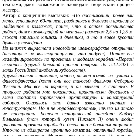
текстами, дают возможность наблюдать творческий процесс
мастера.
Автор о концепции выставки:
«По достижении, более или
менее успешному, 60-ти лет, разбираясь в бумагах и архивируя
найденное в коллажах, понял, что в основе большинства
работ, даже шелкографий на металле размером 2,5 на 1,25 м,
лежат записные книжки и дневники, а то и вовсе кусочки
бумаги у телефона…
Из книжек вырастали новогодние шелкографские открытки
(некоторые их коллекционируют, что радует). Потом все
квалифицировалось по проектам и моделям кораблей «Первой
эскадры» (другой большой проект открыт до 5.12.2021 в
залах Российской академии художеств).
Другой аспект - название, одного, на мой взгляд, из лучших и
философических (хотя они все таковы) фильмов Федерико
Феллини. Мы все на корабле, и он плывет, к счастью.
В
процессе работы мне показалось, практически бросилось в
глаза сходство корабельной архитектуры и конструкций
соборов. Оказалось это давно известно ученым и
конструкторам. Но я не кораблестроитель, ничего из этого
не построить. Бытует исторический анекдот: Кайзер
Вильгельм (тот который кузен Николая II) очень любил
рисовать проекты кораблей и делал это с большим тщанием.
Кто-то из адмиралов иронично заметил: отличный корабль,
жаль не поплывет.
Может оно и к лучшему. То, что вы