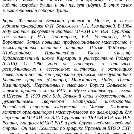
видите «корабли души» и они плывут (идут). В этих залах
много кораблей и соборов души».
Борис Феликсович Бельский родился в Москве, в семье
художника-графика Ф.И. Бельского и А.А. Агамировой. В 1984
году окончил факультет графики МГАХИ им. В.И. Сурикова,
где учился у Н.А. Пономарёва, Б.А. Успенского, Н.Л.
Воронкова. Затем повышал профессиональное мастерство в
международных печатных центрах: Школе Ф.Мазереля
(Нидерланды), Принтстудии Глазго (Англия),
Художественный школе Каркаран и университете Радгерс
(США). С 1980 года он участвует в зональных,
республиканских и всесоюзных выставках, в экспозициях
советской и российской графики за рубежом, международных
Биеннале графики (Саппоро, Маастрихт, Чибо, Пусан,
Калининград). Персональные выставки Бориса Бельского с
успехом прошли в залах РАХ, в Музее архитектуры имени
А.Щусева. В 1993 году Б.Ф. Бельский стал художественным
руководителем Творческой мастерской шелкографии
Российской академии художеств в Москве. Художник
является организатором мастер-классов по шелкографии для
студентов МГАХИ им. В.И. Сурикова и СПбГАИЖСА им. И.Е.
Репина, учащихся МАХЛ РАХ и ряда других учебных заведений
страны. Он член Комиссии по графике Правления ВТОО СХР,
эксперт по печатным технологиям Государственного