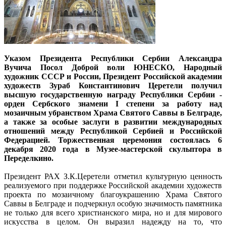
Указом Президента Республики Сербии Александра
Вучича Посол Доброй воли ЮНЕСКО, Народный
художник СССР и России, Президент Российской академии
художеств Зураб Константинович Церетели получил
высшую государственную награду Республики Сербии -
орден Сербского знамени I степени за работу над
мозаичным убранством Храма Святого Саввы в Белграде,
а также за особые заслуги в развитии международных
отношений между Республикой Сербией и Российской
Федерацией. Торжественная церемония состоялась 6
декабря 2020 года в Музее-мастерской скульптора в
Переделкино.
Президент РАХ З.К.Церетели отметил культурную ценность
реализуемого при поддержке Российской академии художеств
проекта по мозаичному благоукрашению Храма Святого
Саввы в Белграде и подчеркнул особую значимость памятника
не только для всего христианского мира, но и для мирового
искусства в целом. Он выразил надежду на то, что