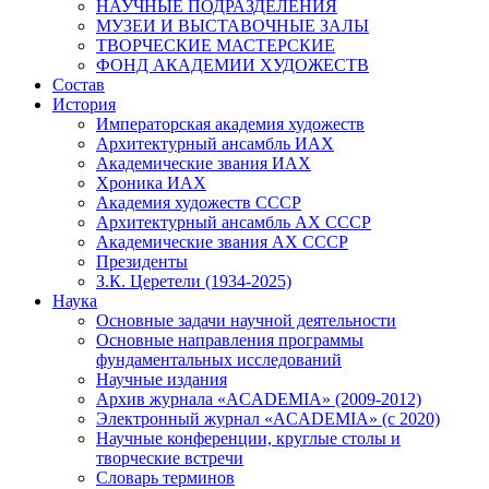
НАУЧНЫЕ ПОДРАЗДЕЛЕНИЯ
МУЗЕИ И ВЫСТАВОЧНЫЕ ЗАЛЫ
ТВОРЧЕСКИЕ МАСТЕРСКИЕ
ФОНД АКАДЕМИИ ХУДОЖЕСТВ
Состав
История
Императорская академия художеств
Архитектурный ансамбль ИАХ
Академические звания ИАХ
Хроника ИАХ
Академия художеств СССР
Архитектурный ансамбль АХ СССР
Академические звания АХ СССР
Президенты
З.К. Церетели (1934-2025)
Наука
Основные задачи научной деятельности
Основные направления программы
фундаментальных исследований
Научные издания
Архив журнала «ACADEMIA» (2009-2012)
Электронный журнал «ACADEMIA» (с 2020)
Научные конференции, круглые столы и
творческие встречи
Словарь терминов