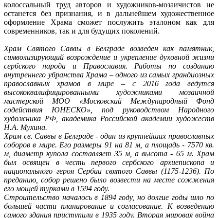
колоссальный труд авторов и художников-мозаичистов не
останется без признания, и в дальнейшем художественное
оформление Храма сможет послужить эталоном как для
современников, так и для будущих поколений.
Храм Святого Саввы в Белграде возведен как памятник,
символизирующий возрождение и укрепление духовной жизни
сербского народа и Православия. Работы по созданию
внутреннего убранства Храма – одного из самых грандиозных
православных храмов в мире – с 2016 года ведутся
высококвалифицированными художниками мозаичной
мастерской МОО «Московский Международный Фонд
содействия ЮНЕСКО», под руководством Народного
художника РФ, академика Российской академии художеств
Н.А. Мухина.
Храм св. Саввы в Белграде - один из крупнейших православных
соборов в мире. Его размеры 91 на 81 м, а площадь - 7570 кв.
м, диаметр купола составляет 35 м, а высота - 65 м. Храм
был освящен в честь первого сербского архиепископа и
национального героя Сербии святого Саввы (1175-1236). По
преданию, собор решено было возвести на месте сожжения
его мощей турками в 1594 году.
Строительство началось в 1894 году, но долгие годы шло по
большей части планирование и согласование. К возведению
самого здания приступили в 1935 году. Вторая мировая война