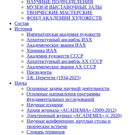
НАУЧНЫЕ ПОДРАЗДЕЛЕНИЯ
МУЗЕИ И ВЫСТАВОЧНЫЕ ЗАЛЫ
ТВОРЧЕСКИЕ МАСТЕРСКИЕ
ФОНД АКАДЕМИИ ХУДОЖЕСТВ
Состав
История
Императорская академия художеств
Архитектурный ансамбль ИАХ
Академические звания ИАХ
Хроника ИАХ
Академия художеств СССР
Архитектурный ансамбль АХ СССР
Академические звания АХ СССР
Президенты
З.К. Церетели (1934-2025)
Наука
Основные задачи научной деятельности
Основные направления программы
фундаментальных исследований
Научные издания
Архив журнала «ACADEMIA» (2009-2012)
Электронный журнал «ACADEMIA» (с 2020)
Научные конференции, круглые столы и
творческие встречи
Словарь терминов