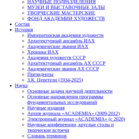
НАУЧНЫЕ ПОДРАЗДЕЛЕНИЯ
МУЗЕИ И ВЫСТАВОЧНЫЕ ЗАЛЫ
ТВОРЧЕСКИЕ МАСТЕРСКИЕ
ФОНД АКАДЕМИИ ХУДОЖЕСТВ
Состав
История
Императорская академия художеств
Архитектурный ансамбль ИАХ
Академические звания ИАХ
Хроника ИАХ
Академия художеств СССР
Архитектурный ансамбль АХ СССР
Академические звания АХ СССР
Президенты
З.К. Церетели (1934-2025)
Наука
Основные задачи научной деятельности
Основные направления программы
фундаментальных исследований
Научные издания
Архив журнала «ACADEMIA» (2009-2012)
Электронный журнал «ACADEMIA» (с 2020)
Научные конференции, круглые столы и
творческие встречи
Словарь терминов