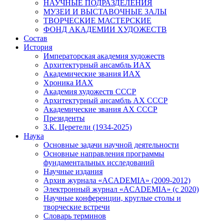
НАУЧНЫЕ ПОДРАЗДЕЛЕНИЯ
МУЗЕИ И ВЫСТАВОЧНЫЕ ЗАЛЫ
ТВОРЧЕСКИЕ МАСТЕРСКИЕ
ФОНД АКАДЕМИИ ХУДОЖЕСТВ
Состав
История
Императорская академия художеств
Архитектурный ансамбль ИАХ
Академические звания ИАХ
Хроника ИАХ
Академия художеств СССР
Архитектурный ансамбль АХ СССР
Академические звания АХ СССР
Президенты
З.К. Церетели (1934-2025)
Наука
Основные задачи научной деятельности
Основные направления программы
фундаментальных исследований
Научные издания
Архив журнала «ACADEMIA» (2009-2012)
Электронный журнал «ACADEMIA» (с 2020)
Научные конференции, круглые столы и
творческие встречи
Словарь терминов