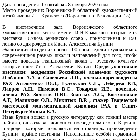
Дата проведения: 15 октября - 8 ноября 2020 года
Место проведения: Воронежский областной художественный
музей имени И.Н.Крамского (Воронеж, пр. Революции, 18).
В выставочном зале Воронежского областного
художественного музея имени И.Н.Крамского открывается
выставка «Сквозь бунинское слово», приуроченная к 150-
летию со дня рождения Ивана Алексеевича Бунина.
Экспозиция объединила более 100 произведений художников-
современников разных школ и направлений для того, чтобы
вместе показать грандиозный вклад в русскую культуру,
который внес Иван Алексеевич Бунин.
Среди участников
выставки: академики Российской академии художеств
Любавин А.А и Савельева Л.И., члены-корреспонденты
РАХ Астапченко Ю.Д., Гулевский С.П., Лебедева Р.И.,
Лавров А.Н., Пименов В.С., Токарева И.Е., почетные
члены РАХ Золотов П.Ю., Золотых А.С., Костянников
А.Г., Малявкин О.В., Микитюк В.Р. , стажер Творческой
мастерской монументальной живописи РАХ в Санкт-
Петербурге Ячный Е.А.
Иван Бунин вошел в русскую литературу как тонкий мастер
пейзажа, он создавал живопись посредством слова. Картины
природы, которые появляются на страницах произведений
Бунина, крайне поэтичны. Наполненные особой гармонией,
они передают восхищение автора этой могущественной