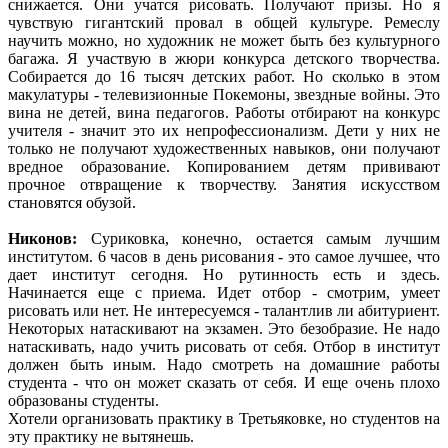
снижается. Они учатся рисовать. Получают призы. Но я
чувствую гигантский провал в общей культуре. Ремеслу
научить можно, но художник не может быть без культурного
багажа. Я участвую в жюри конкурса детского творчества.
Собирается до 16 тысяч детских работ. Но сколько в этом
макулатуры - телевизионные Покемоны, звездные войны. Это
вина не детей, вина педагогов. Работы отбирают на конкурс
учителя - значит это их непрофессионализм. Дети у них не
только не получают художественных навыков, они получают
вредное образование. Копированием детям прививают
прочное отвращение к творчеству. Занятия искусством
становятся обузой.
Никонов:
Суриковка, конечно, остается самым лучшим
институтом. 6 часов в день рисования - это самое лучшее, что
дает институт сегодня. Но рутинность есть и здесь.
Начинается еще с приема. Идет отбор - смотрим, умеет
рисовать или нет. Не интересуемся - талантлив ли абитуриент.
Некоторых натаскивают на экзамен. Это безобразие. Не надо
натаскивать, надо учить рисовать от себя. Отбор в институт
должен быть иным. Надо смотреть на домашние работы
студента - что он может сказать от себя. И еще очень плохо
образованы студенты.
Хотели организовать практику в Третьяковке, но студентов на
эту практику не вытянешь.