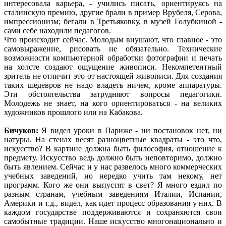
интересовала карьера, - учились писать, ориентируясь на
сталинскую премию, другие брали в пример Врубеля, Серова,
импрессионизм; бегали в Третьяковку, в музей Голубкиной -
сами себе находили педагогов.
Что происходит сейчас. Молодым внушают, что главное - это
самовыражение, рисовать не обязательно. Технические
возможности компьютерной обработки фотографии и печать
на холсте создают ощущение живописи. Некомпетентный
зритель не отличит это от настоящей живописи. Для создания
таких шедевров не надо владеть ничем, кроме аппаратуры.
Эти обстоятельства затрудняют вопросы педагогики.
Молодежь не знает, на кого ориентироваться - на великих
художников прошлого или на Кабакова.
Бичуков:
Я видел уроки в Париже - ни постановок нет, ни
натуры. На стенах весят разноцветные квадраты - это что,
искусство? В картине должна быть философия, отношение к
предмету. Искусство ведь должно быть неповторимо, должно
быть явлением. Сейчас и у нас развелось много коммерческих
учебных заведений, но нередко учить там некому, нет
программ. Кого же они выпустят в свет? Я много ездил по
разным странам, учебным заведениям Италии, Испании,
Америки и т.д., видел, как идет процесс образования у них. В
каждом государстве поддерживаются и сохраняются свои
самобытные традиции. Наше искусство многонационально и