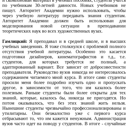
и скомпонован материал в учебных пособиях, студенты учатся
по учебникам 30-летней давности. Новых учебников не
пишут. Авторитет Академии нужно использовать, чтобы
через учебную литературу передавать знания студентам.
Авторитет Академии должен быть использован для
моделирования новой ситуации в преподавании
теоретических наук во всех художественных вузах.
Гамлицкий:
Я преподавал и в средней школе, и в высших
учебных заведениях. Я тоже столкнулся с проблемой полного
отсутствия учебной литературы. Особенно это касается
подготовки дизайнеров, кинематографистов и т.д., т.е.
студентов, для которых требуется не полный, а
адаптированный вариант. Все зависит от добросовестности
преподавателя. Руководство вузов никогда не интересовалось
содержанием читаемого мной курса. В итоге сами студенты
просили меня более подробно изучать одно и пропускать
другое, в зависимости от того, что им казалось более
полезным. Раньше студенты были более открыты для тех
знаний, которые, казалось бы, никогда не пригодятся. Но
потом оказывалось, что без этих знаний жить нельзя.
Нынешние студенты чрезвычайно профессионализированы и
утилитарны. Они безжалостно уже с первого курса
отбрасывают то, что им кажется ненужным. Администрация
вузов часто идет на поводу у студентов. В итоге - случайные