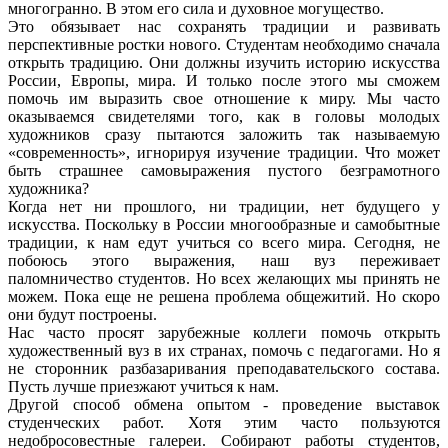
многогранно. В этом его сила и духовное могущество.
Это обязывает нас сохранять традиции и развивать
перспективные ростки нового. Студентам необходимо сначала
открыть традицию. Они должны изучить историю искусства
России, Европы, мира. И только после этого мы сможем
помочь им выразить свое отношение к миру. Мы часто
оказываемся свидетелями того, как в головы молодых
художников сразу пытаются заложить так называемую
«современность», игнорируя изучение традиции. Что может
быть страшнее самовыражения пустого безграмотного
художника?
Когда нет ни прошлого, ни традиции, нет будущего у
искусства. Поскольку в России многообразные и самобытные
традиции, к нам едут учиться со всего мира. Сегодня, не
побоюсь этого выражения, наш вуз переживает
паломничество студентов. Но всех желающих мы принять не
можем. Пока еще не решена проблема общежитий. Но скоро
они будут построены.
Нас часто просят зарубежные коллеги помочь открыть
художественный вуз в их странах, помочь с педагогами. Но я
не сторонник разбазаривания преподавательского состава.
Пусть лучше приезжают учиться к нам.
Другой способ обмена опытом - проведение выставок
студенческих работ. Хотя этим часто пользуются
недобросовестные галереи. Собирают работы студентов,