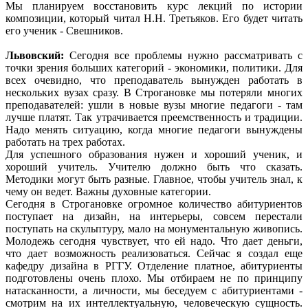
Мы планируем восстановить курс лекций по истории
композиции, который читал Н.Н. Третьяков. Его будет читать
его ученик - Свешников.
Львовский:
Сегодня все проблемы нужно рассматривать с
точки зрения больших категорий - экономики, политики. Для
всех очевидно, что преподаватель вынужден работать в
нескольких вузах сразу. В Строгановке мы потеряли многих
преподавателей: ушли в новые вузы многие педагоги - там
лучше платят. Так утрачивается преемственность и традиции.
Надо менять ситуацию, когда многие педагоги вынуждены
работать на трех работах.
Для успешного образования нужен и хороший ученик, и
хороший учитель. Учителю должно быть что сказать.
Методики могут быть разные. Главное, чтобы учитель знал, к
чему он ведет. Важны духовные категории.
Сегодня в Строгановке огромное количество абитуриентов
поступает на дизайн, на интерьеры, совсем перестали
поступать на скульптуру, мало на монументальную живопись.
Молодежь сегодня чувствует, что ей надо. Что дает деньги,
что дает возможность реализоваться. Сейчас я создал еще
кафедру дизайна в РГГУ. Отделение платное, абитуриенты
подготовлены очень плохо. Мы отбираем не по принципу
натасканности, а личности, мы беседуем с абитуриентами -
смотрим на их интеллектуальную, человеческую сущность.