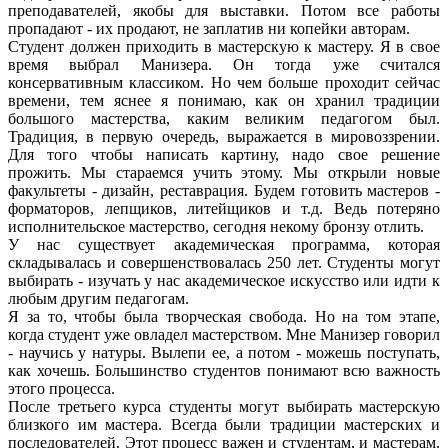
преподавателей, якобы для выставки. Потом все работы
пропадают - их продают, не заплатив ни копейки авторам.
Студент должен приходить в мастерскую к мастеру. Я в свое
время выбрал Манизера. Он тогда уже считался
консервативным классиком. Но чем больше проходит сейчас
времени, тем яснее я понимаю, как он хранил традиции
большого мастерства, каким великим педагогом был.
Традиция, в первую очередь, выражается в мировоззрении.
Для того чтобы написать картину, надо свое решение
прожить. Мы стараемся учить этому. Мы открыли новые
факультеты - дизайн, реставрация. Будем готовить мастеров -
форматоров, лепщиков, литейщиков и т.д. Ведь потеряно
исполнительское мастерство, сегодня некому бронзу отлить.
У нас существует академическая программа, которая
складывалась и совершенствовалась 250 лет. Студенты могут
выбирать - изучать у нас академическое искусство или идти к
любым другим педагогам.
Я за то, чтобы была творческая свобода. Но на том этапе,
когда студент уже овладел мастерством. Мне Манизер говорил
- научись у натуры. Вылепи ее, а потом - можешь поступать,
как хочешь. Большинство студентов понимают всю важность
этого процесса.
После третьего курса студенты могут выбирать мастерскую
близкого им мастера. Всегда были традиции мастерских и
последователей. Этот процесс важен и студентам, и мастерам.