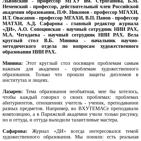
Львовский - профессор МГХУ им. Строганова, Б.М.
Неменский - профессор, действительный член Российской
академии образования, П.Ф. Никонов - профессор МГАХИ,
И.Т. Овасапов - профессор МГАХИ, В.П. Панов - профессор
МАТХИ, А.Д. Сафарова - главный редактор журнала
«ДИ», А.О. Сопоцинская - научный сотрудник НИИ РАХ,
М.А. Чегодаева - научный сотрудник НИИ РАХ.
Вела
круглый стол В.Б. Минина - начальник научно-
методического отдела по вопросам художественного
образования НИИ РАХ.
Минина:
Этот круглый стол посвящен проблемам самым
важным для академии - проблемам художественного
образования. Только что прошли защиты дипломов в
институтах и лицеях.
Лазарев:
Тема образования необъятная, мне бы хотелось,
чтобы каждый говорил о своих проблемах: проблемах
абитуриентов, отношениях учитель - ученик, преподавании
разных предметов. Например, во ВХУТЕМАСе преподавали
композицию, а в Парижской академии учили только рисунку,
но и оттуда, и оттуда выходили талантливые мастера.
Сафарова:
Журнал «ДИ» всегда интересовался темой
художественного образования. Мы поняли: есть реальная