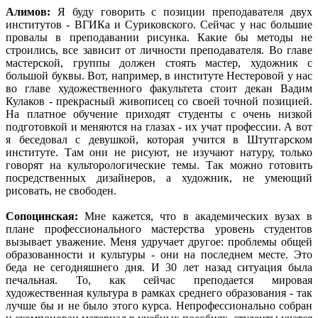
Алимов:
Я буду говорить с позиции преподавателя двух
институтов - ВГИКа и Суриковского. Сейчас у нас большие
провалы в преподавании рисунка. Какие бы методы не
строились, все зависит от личности преподавателя. Во главе
мастерской, группы должен стоять мастер, художник с
большой буквы. Вот, например, в институте Нестеровой у нас
во главе художественного факультета стоит декан Вадим
Кулаков - прекрасный живописец со своей точной позицией.
На платное обучение приходят студенты с очень низкой
подготовкой и меняются на глазах - их учат профессии. А вот
я беседовал с девушкой, которая учится в Штутгарском
институте. Там они не рисуют, не изучают натуру, только
говорят на культорологические темы. Так можно готовить
посредственных дизайнеров, а художник, не умеющий
рисовать, не свободен.
Сопоцинская:
Мне кажется, что в академических вузах в
плане профессионального мастерства уровень студентов
вызывает уважение. Меня удручает другое: проблемы общей
образованности и культуры - они на последнем месте. Это
беда не сегодняшнего дня. И 30 лет назад ситуация была
печальная. То, как сейчас преподается мировая
художественная культура в рамках среднего образования - так
лучше бы и не было этого курса. Непрофессионально собран