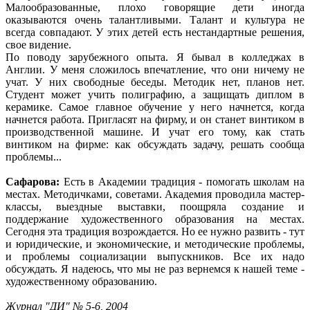
Малообразованные, плохо говорящие дети иногда
оказываются очень талантливыми. Талант и культура не
всегда совпадают. У этих детей есть нестандартные решения,
свое видение.
По поводу зарубежного опыта. Я бывал в колледжах в
Англии. У меня сложилось впечатление, что они ничему не
учат. У них свободные беседы. Методик нет, планов нет.
Студент может учить полиграфию, а защищать диплом в
керамике. Самое главное обучение у него начнется, когда
начнется работа. Пригласят на фирму, и он станет винтиком в
производственной машине. И учат его тому, как стать
винтиком на фирме: как обсуждать задачу, решать сообща
проблемы...
Сафарова:
Есть в Академии традиция - помогать школам на
местах. Методичками, советами. Академия проводила мастер-
классы, выездные выставки, поощряла создание и
поддержание художественного образования на местах.
Сегодня эта традиция возрождается. Но ее нужно развить - тут
и юридические, и экономические, и методические проблемы,
и проблемы социализации выпускников. Все их надо
обсуждать. Я надеюсь, что мы не раз вернемся к нашей теме -
художественному образованию.
Журнал "ДИ" № 5-6, 2004