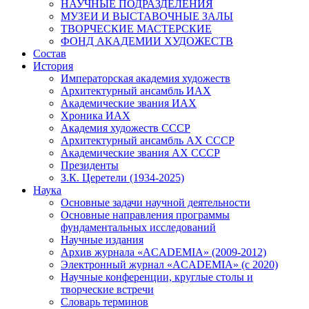
НАУЧНЫЕ ПОДРАЗДЕЛЕНИЯ
МУЗЕИ И ВЫСТАВОЧНЫЕ ЗАЛЫ
ТВОРЧЕСКИЕ МАСТЕРСКИЕ
ФОНД АКАДЕМИИ ХУДОЖЕСТВ
Состав
История
Императорская академия художеств
Архитектурный ансамбль ИАХ
Академические звания ИАХ
Хроника ИАХ
Академия художеств СССР
Архитектурный ансамбль АХ СССР
Академические звания АХ СССР
Президенты
З.К. Церетели (1934-2025)
Наука
Основные задачи научной деятельности
Основные направления программы
фундаментальных исследований
Научные издания
Архив журнала «ACADEMIA» (2009-2012)
Электронный журнал «ACADEMIA» (с 2020)
Научные конференции, круглые столы и
творческие встречи
Словарь терминов