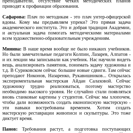
преподаватели, отсутствие четких методических планов
приводят к профанации образования.
Сафарова:
Плач по методикам - это плач унтер-офицерской
вдовы. Кому мы предъявляем упреки? Это прямая задача
академического института. Это и добрая традиция Академии,
и актуальная задача помогать методическими материалами
всем художественно-образовательным учреждениям.
Минина:
В наше время вообще не было никаких учебников.
Но были замечательные педагоги Колпин, Лазарев, Алпатов -
и их лекции мы записывали как учебник. Нас научили видеть
вещь, анализировать памятник, понимать задачу художника и
т.д. В Суриковском сейчас большие новые сдвиги. Там сейчас
преподают Никонов, Назаренко, Рукавишников... Открылась
экспериментальная мастерская Айдан Салаховой. Сейчас
художнику трудно реализоваться, поэтому мастерство
необходимо высокого уровня. Не случайно стали появляться
вновь станковые картины у студентов. Сейчас мы хлопочем,
чтобы дали возможность создать иконописную мастерскую -
эти навыки востребованы временем. Хотим создать
мастерскую реставрации живописи и скульптуры. Это тоже
диктует время.
Панов:
Требования растут, а подготовка поступающих