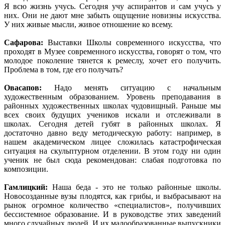
Я всю жизнь учусь. Сегодня учу аспирантов и сам учусь у
них. Они не дают мне забыть ощущение новизны искусства.
У них живые мысли, живое отношение ко всему.
Сафарова:
Выставки Школы современного искусства, что
проходят в Музее современного искусства, говорят о том, что
молодое поколение тянется к ремеслу, хочет его получить.
Проблема в том, где его получать?
Овасапов:
Надо менять ситуацию с начальным
художественным образованием. Уровень преподавания в
районных художественных школах чудовищный. Раньше мы
всех своих будущих учеников искали и отслеживали в
школах. Сегодня детей губят в районных школах. Я
достаточно давно веду методическую работу: например, в
нашем академическом лицее сложилась катастрофическая
ситуация на скульптурном отделении. В этом году ни один
ученик не был сюда рекомендован: слабая подготовка по
композиции.
Гамлицкий:
Наша беда - это не только районные школы.
Новосозданные вузы плодятся, как грибы, и выбрасывают на
рынок огромное количество «специалистов», получивших
бессистемное образование. И в руководстве этих заведений
много случайных людей. И их малообразованные выпускники