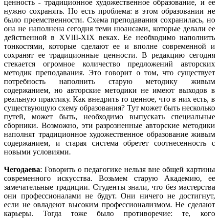
ценность - традиционное художественное образование, и ее
нужно сохранять. Но есть проблема: в этом образовании не
было преемственности. Схема преподавания сохранилась, но
она не наполнена сегодня теми нюансами, которые делали ее
действенной в XVIII-XIX веках. Ее необходимо наполнить
тонкостями, которые сделают ее и вполне современной и
сохранят ее традиционные ценности. В редакцию сегодня
стекается огромное количество предложений авторских
методик преподавания. Это говорит о том, что существует
потребность наполнить старую методику живым
содержанием, но авторские методики не имеют выходов в
реальную практику. Как внедрить то ценное, что в них есть, в
существующую схему образования? Тут может быть несколько
путей, может быть, необходимо выпускать специальные
сборники. Возможно, эти разрозненные авторские методики
наполнят традиционное художественное образование живым
содержанием, и старая система обретет соотнесенность с
новыми условиями.
Чегодаева
: Говорить о педагогике нельзя вне общей картины
современного искусства. Возьмем старую Академию, ее
замечательные традиции. Студенты знали, что без мастерства
они профессионалами не будут. Они ничего не достигнут,
если не овладеют высоким профессионализмом. Не сделают
карьеры. Тогда тоже было противоречие: те, кого