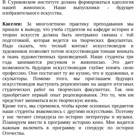
В Суриковском институте должна формироваться идеология
нашей живописи. Наши выпускники - будущее
изобразительного искусства.
Киселев:
За многолетнюю практику преподавания мы
пришли к выводу, что учеба студентов на кафедре истории и
теории искусств должна быть неотрывно связана с той
подготовкой, которая ведется на творческих факультетах.
Надо сказать, что тесный контакт искусствоведов и
художников позволяет потом искусствоведам тоньше вникать
в ткань художественных произведений. Наши студенты три
года занимаются рисунком и живописью. Это дает
возможность будущим искусствоведам глубже понять свою
профессию. Они постигают ту же кухню, что и художники, и
скульпторы. Помимо этого, мы приглашаем будущих
искусствоведов выступить рецензентами на защите итоговых
студенческих работ на творческих факультетах. Так они
приобретают первый опыт рецензирования. Это то, чем им
предстоит заниматься всю творческую жизнь.
Кроме того, мы стремимся, чтобы кроме основных предметов
наши студенты знакомились с другими искусствами. Поэтому
у нас читают спецкурсы по истории литературы и музыки.
Планируем ввести в программу историю кино. Мне видится
важным включить в программу и спецкурс по истории
Отечества.