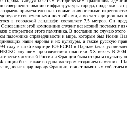
го города. Следуя богатым историческим традициям, админи
по совершенствованию инфраструктуры города, поддерживая пре
Плоэрмель примечателен как своими живописными окрестностя
седствуют с современными постройками, а места традиционных 
ося в городской ландшафт, составляет 7,5 метров. Он пред
 Основанием этой композиции служит невысокий постамент из с
связи с открытием этого памятника. В послании по случаю это
мом паломнике справедливости и мира, которым был Иоанн Паве
единяющих наши народы и их культуры, а также русскую прав
994 году в штаб-квартире ЮНЕСКО в Париже была установлен
 ЮНЕСКО «лучшим произведением пластики ХХ века». В 2004 
итических деятелей России и Франции была открыта скульптур
в Франции была также воздана мастером созданием памятника Ш
преподносит в дар народу Франции, станет памятным событием 