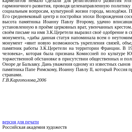
кармелитов немало сделали для религиозного развития это
гармоничного развития, проводя целенаправленную политику 
социальным вопросам, культурной жизни города, молодёжи. 
Его средневековый центр и постройки эпохи Возрождения со
высота памятника Иоанну Павлу Второму, удачно вписавшег
установленную в проёме церковных врат, увенчанных крестом.
своём письме на имя З.К.Церетели выразил своё одобрение в 
монумента, «дабы данная статуя напоминала всем о неутоми
монумент «явит новую возможность укрепления связей, объ
памятник работы З.К.Церетели на территории Франции. В 1
человека», которая была признана Комиссией по культуре
торжественной обстановке в присутствии общественных и пол
Оноре де Бальзаку. Дань уважения одному из известных сыно
памятника Папе Римскому, Иоанну Павлу II, который Россия 
странами.
Г.В.Каргополова,2006
версия для печати
Российская академия художеств