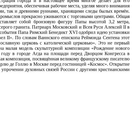
страция города и в настоящее время многое делает для его
дприятия, обеспечивая рабочие места, уделяя много внимания
ми, так и древними руинами, хранящими следы былых времён.
промыслов прекрасно уживаются с торговыми центрами. Общая
ставляет собой бронзовую фигуру Папы высотой 3,2 метра,
ерого гранита. Патриарх Московский и Всея Руси Алексий II в
го события Папа Римский Бенедикт ХVI одобрил идею установки
л II». По словам Ваннского епископа Реймонда Сентена этот
ославную церковь с католической церковью». Это не первый
а малая модель скульптурной композиции «Рождение нового
году в городе Агда на площади перед Дворцом Конгресса в
ная композиция, посвящённая великому французскому писателю
арлю де Голлю в Москве перед гостиницей «Космос». Открытие
в упрочении духовных связей России с другими христианскими