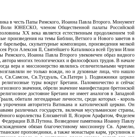
тника в честь Папы Римского, Иоанна Павла Второго. Монумент
ой Воли ЮНЕСКО, членом Общественной палаты Российской
 половины ХХ века является естественным продолжением той
ые произведения на темы Библии, Ветхого и Нового заветов в
е барельефы, скульптурные композиции, произведения мелкой
сея Руси Алексия II, Святейшего Каталикоса всей Грузии Илии
пы Римского, Иоанна Павла Второго увековечен образ видного
, автора многих теологических и философских трудов. В начале
тогда вера и миссионерство являлись отличительными чертами
возглавляли не только вожди, но и духовные лица, что нашло
н, Св.Самсон, Св.Тугдуаль, Св.Патерн ). Подвижники церкви
и религиозные туры вокруг Бретани. Паломничество и сейчас
лигиозного значения, обрели значение манифестации бретонской
религиозное достояние Бретани не имеет аналогов в Западной
рааля, обитали легендарные личности, среди которых - король
я упрочения авторитета Ватикана и католической церкви. Он
вами различных государств, включая мусульманские страны,
ённого королевства Елизаветой II, Ясиром Арафатом, Фиделем
ой Федерации В.В.Путина. Возведение памятника Иоанну Павлу
исхождением обязан благочестивому миссионеру Св. Армелю,
тианские проповедники, а также монастыри карм, урсулинок и