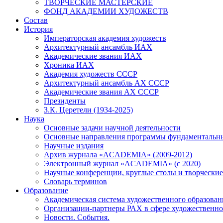
ТВОРЧЕСКИЕ МАСТЕРСКИЕ
ФОНД АКАДЕМИИ ХУДОЖЕСТВ
Состав
История
Императорская академия художеств
Архитектурный ансамбль ИАХ
Академические звания ИАХ
Хроника ИАХ
Академия художеств СССР
Архитектурный ансамбль АХ СССР
Академические звания АХ СССР
Президенты
З.К. Церетели (1934-2025)
Наука
Основные задачи научной деятельности
Основные направления программы фундаментальн
Научные издания
Архив журнала «ACADEMIA» (2009-2012)
Электронный журнал «ACADEMIA» (с 2020)
Научные конференции, круглые столы и творческие
Словарь терминов
Образование
Академическая система художественного образован
Организации-партнеры РАХ в сфере художественно
Новости. События.