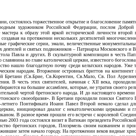
етани, состоялось торжественное открытие и благословение памя
народным художником Российской Федерации, послом Добр
мастера к образу этой яркой исторической личности второй
, создавая на протяжении нескольких десятилетий многочисленн
рные графические серии, эмали, величественные монументальны
х деятелей и святых подвижников – Патриарха Московского и В
остола Павла и других. В скульптурной композиции в честь Па
о славянина во главе католической церкви, известного богослова
ство нашло благодатную почву среди кельтских народов. Уже 
зыческим народам. Вторжение островных бриттов на континент 
й Бретани (Св.Брие, Св.Корентин, Св.Мало, Св. Пол Аурелие
ения. В честь этих святителей, начиная с ХII века, проходил
бираются на большие ассамблеи, которые, не утратив своего ре
ительной чертой бретонского народа. И до настоящего времени 
етонского своеобразия». В Бретани проходили поиски Святого Г
5-летнего Понтификата Иоанн Павел Второй немало сделал дл
еркви, инициировал диалог с некатолическими церквами и гла
каном. В разное время прошли его встречи с королевой Соедин
ью 2003 года состоялся визит в Ватикан президента Российск
инство бретонских городов, Плоэрмель своим названием и про
ожившие затем начало городу. На протяжении веков видные хрис