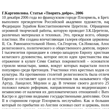
Г.Каргополова. Статья «Творить добро», 2006
10 декабря 2006 года во французском городе Плоэрмель, в Бр
выполнен президентом Российской академии художеств, 
Федерации Зурабом Константиновичем Церетели. Обращение 
огромной творческой работы, которую проводит З.К.Церетели
различных материалах и техниках. Это, прежде всего, обши
пластики. Им создана впечатляющая галерея образов церковны
II, Св. Равноапостольной Нино, Св.Георгия, Св.Николая, Ап
религиозного, политического и общественного деятеля, первог
I тысячелетия пришедшее в северо-западную Европу христиан
кельтского духовенства, которое несло идеи христианства я
отражение в культе Семи Святых покровителей – основателе
строили монастыри, замки, вокруг которых вырастали посел
популярно среди бретонцев. Участники этих крестных ходов со
культуры. На протяжении столетий религиозность была отлич
Европе и составляет один из источников так называемого «бр
Артур, Ланцелот, Мерлин и др. В течение своего долгого 2
положил начало реформам, направленным на модернизацию ц
независимо от наличия их дипломатических отношений с Вати
Кастро и другими видными государственными деятелями. Осен
II в старинном городе Плоэрмель неслучайно. Как и больш
который по прибытии из Англии основал скит и церковь, пол