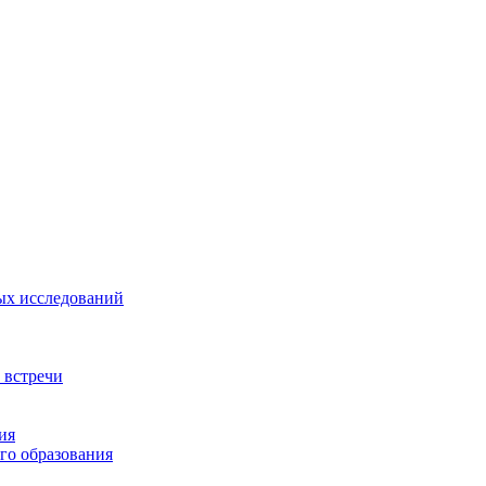
ых исследований
 встречи
ия
го образования