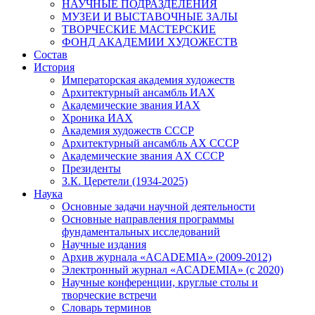
НАУЧНЫЕ ПОДРАЗДЕЛЕНИЯ
МУЗЕИ И ВЫСТАВОЧНЫЕ ЗАЛЫ
ТВОРЧЕСКИЕ МАСТЕРСКИЕ
ФОНД АКАДЕМИИ ХУДОЖЕСТВ
Состав
История
Императорская академия художеств
Архитектурный ансамбль ИАХ
Академические звания ИАХ
Хроника ИАХ
Академия художеств СССР
Архитектурный ансамбль АХ СССР
Академические звания АХ СССР
Президенты
З.К. Церетели (1934-2025)
Наука
Основные задачи научной деятельности
Основные направления программы
фундаментальных исследований
Научные издания
Архив журнала «ACADEMIA» (2009-2012)
Электронный журнал «ACADEMIA» (с 2020)
Научные конференции, круглые столы и
творческие встречи
Словарь терминов