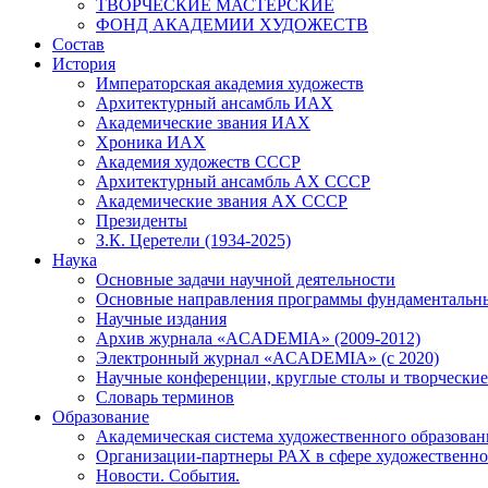
ТВОРЧЕСКИЕ МАСТЕРСКИЕ
ФОНД АКАДЕМИИ ХУДОЖЕСТВ
Состав
История
Императорская академия художеств
Архитектурный ансамбль ИАХ
Академические звания ИАХ
Хроника ИАХ
Академия художеств СССР
Архитектурный ансамбль АХ СССР
Академические звания АХ СССР
Президенты
З.К. Церетели (1934-2025)
Наука
Основные задачи научной деятельности
Основные направления программы фундаментальн
Научные издания
Архив журнала «ACADEMIA» (2009-2012)
Электронный журнал «ACADEMIA» (с 2020)
Научные конференции, круглые столы и творческие
Словарь терминов
Образование
Академическая система художественного образован
Организации-партнеры РАХ в сфере художественно
Новости. События.