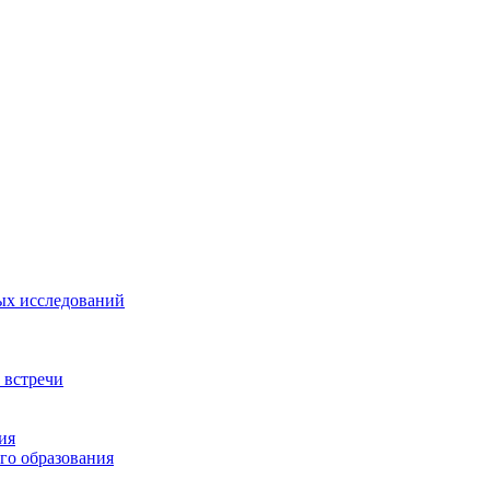
ых исследований
 встречи
ия
го образования