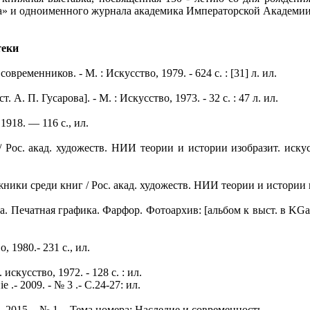
ва» и одноименного журнала академика Императорской Академии
теки
ременников. - М. : Искусство, 1979. - 624 с. : [31] л. ил.
. А. П. Гусарова]. - М. : Искусство, 1973. - 32 с. : 47 л. ил.
1918. — 116 с., ил.
ос. акад. художеств. НИИ теории и истории изобразит. искусств
ки среди книг / Рос. акад. художеств. НИИ теории и истории изоб
 Печатная графика. Фарфор. Фотоархив: [альбом к выст. в KGalle
 1980.- 231 с., ил.
искусство, 1972. - 128 с. : ил.
.- 2009. - № 3 .- С.24-27: ил.
- 2015. - № 1 .- Тема номера: Наследие и современность