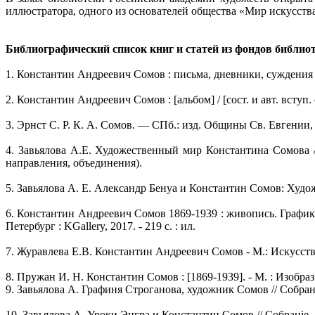
иллюстратора, одного из основателей общества «Мир искусст
Библиографический список книг и статей из фондов библио
1. Константин Андреевич Сомов : письма, дневники, суждения сов
2. Константин Андреевич Сомов : [альбом] / [сост. и авт. вступ. ст
3. Эрнст С. P. К. А. Сомов. — СПб.: изд. Общины Св. Евгении, 
4. Завьялова А.Е. Художественный мир Константина Сомова / Р
направления, объединения).
5. Завьялова А. Е. Александр Бенуа и Константин Сомов: Художни
6. Константин Андреевич Сомов 1869-1939 : живопись. Графика.
Петербург : KGallery, 2017. - 219 c. : ил.
7. Журавлева Е.В. Константин Андреевич Сомов - М.: Искусство,
8. Пружан И. Н. Константин Сомов : [1869-1939]. - М. : Изобраз. 
9. Завьялова А. Графиня Строганова, художник Сомов // Собранiе 
10. Завьялова А. Уроки Энгра и Константин Сомов // Собранiе .