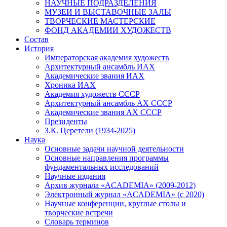
НАУЧНЫЕ ПОДРАЗДЕЛЕНИЯ
МУЗЕИ И ВЫСТАВОЧНЫЕ ЗАЛЫ
ТВОРЧЕСКИЕ МАСТЕРСКИЕ
ФОНД АКАДЕМИИ ХУДОЖЕСТВ
Состав
История
Императорская академия художеств
Архитектурный ансамбль ИАХ
Академические звания ИАХ
Хроника ИАХ
Академия художеств СССР
Архитектурный ансамбль АХ СССР
Академические звания АХ СССР
Президенты
З.К. Церетели (1934-2025)
Наука
Основные задачи научной деятельности
Основные направления программы
фундаментальных исследований
Научные издания
Архив журнала «ACADEMIA» (2009-2012)
Электронный журнал «ACADEMIA» (с 2020)
Научные конференции, круглые столы и
творческие встречи
Словарь терминов