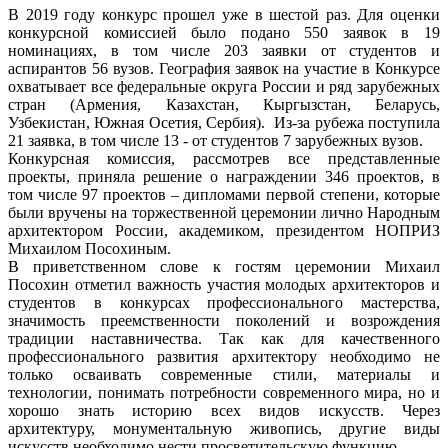
В 2019 году конкурс прошел уже в шестой раз. Для оценки
конкурсной комиссией было подано 550 заявок в 19
номинациях, в том числе 203 заявки от студентов и
аспирантов 56 вузов. География заявок на участие в Конкурсе
охватывает все федеральные округа России и ряд зарубежных
стран (Армения, Казахстан, Кыргызстан, Беларусь,
Узбекистан, Южная Осетия, Сербия). Из-за рубежа поступила
21 заявка, в том числе 13 - от студентов 7 зарубежных вузов.
Конкурсная комиссия, рассмотрев все представленные
проекты, приняла решение о награждении 346 проектов, в
том числе 97 проектов – дипломами первой степени, которые
были вручены на торжественной церемонии лично Народным
архитектором России, академиком, президентом НОПРИЗ
Михаилом Посохиным.
В приветственном слове к гостям церемонии Михаил
Посохин отметил важность участия молодых архитекторов и
студентов в конкурсах профессионального мастерства,
значимость преемственности поколений и возрождения
традиции наставничества. Так как для качественного
профессионального развития архитектору необходимо не
только осваивать современные стили, материалы и
технологии, понимать потребности современного мира, но и
хорошо знать историю всех видов искусств. Через
архитектуру, монументальную живопись, другие виды
искусств необходимо нести просветительскую функцию.