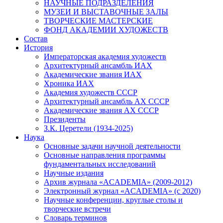
НАУЧНЫЕ ПОДРАЗДЕЛЕНИЯ
МУЗЕИ И ВЫСТАВОЧНЫЕ ЗАЛЫ
ТВОРЧЕСКИЕ МАСТЕРСКИЕ
ФОНД АКАДЕМИИ ХУДОЖЕСТВ
Состав
История
Императорская академия художеств
Архитектурный ансамбль ИАХ
Академические звания ИАХ
Хроника ИАХ
Академия художеств СССР
Архитектурный ансамбль АХ СССР
Академические звания АХ СССР
Президенты
З.К. Церетели (1934-2025)
Наука
Основные задачи научной деятельности
Основные направления программы
фундаментальных исследований
Научные издания
Архив журнала «ACADEMIA» (2009-2012)
Электронный журнал «ACADEMIA» (с 2020)
Научные конференции, круглые столы и
творческие встречи
Словарь терминов