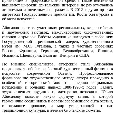
признанием в профессиональной среде, а также неизменно
вызывают широкий зрительский интерес и не раз отмечались
дипломами и почетными наградами. В 2012 году автор стал
лауреатом Государственной премии им. Коста Хетагурова в
области искусства.
Абисалов является участником региональных, всероссийских
и зарубежных выставок, международных художественных
салонов и ярмарок. Работы художника находятся в собраниях
Государственной Третьяковской галереи, художественного
музея им. М.С. Туганова, а также в частных собраниях
России, Франции, Германии, Великобритании, Японии,
Испании, Щвейцарии, Бельгии, Венгрии и США.
По мнению специалистов, авторский стиль Абисалова
представляет собой своеобразный художественный феномен в
искусстве современной Осетии. Профессиональное
формирование художественного метода автора проходило в
особенный исторический момент – период социальных
потрясений и больших надежд 1980-1990-х годов. Талант,
художественная эрудиция и мастерство позволили Юрию
Абисалову вывести некую формулу стиля, в которой
гармонично соединились и образы современного быта осетин,
и недавнее прошлое, и мир ускользающей от нас
традиционной культуры, и вечные библейские сюжеты.