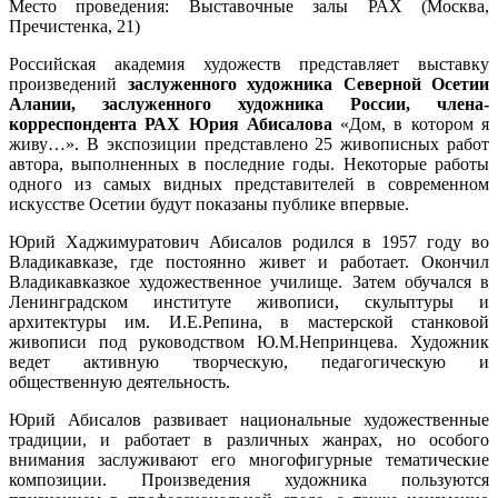
Место проведения: Выставочные залы РАХ (Москва,
Пречистенка, 21)
Российская академия художеств представляет выставку
произведений
заслуженного художника Северной Осетии
Алании, заслуженного художника России, члена-
корреспондента РАХ Юрия Абисалова
«Дом, в котором я
живу…». В экспозиции представлено 25 живописных работ
автора, выполненных в последние годы. Некоторые работы
одного из самых видных представителей в современном
искусстве Осетии будут показаны публике впервые.
Юрий Хаджимуратович Абисалов родился в 1957 году во
Владикавказе, где постоянно живет и работает. Окончил
Владикавказкое художественное училище. Затем обучался в
Ленинградском институте живописи, скульптуры и
архитектуры им. И.Е.Репина, в мастерской станковой
живописи под руководством Ю.М.Непринцева. Художник
ведет активную творческую, педагогическую и
общественную деятельность.
Юрий Абисалов развивает национальные художественные
традиции, и работает в различных жанрах, но особого
внимания заслуживают его многофигурные тематические
композиции. Произведения художника пользуются