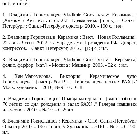
библиотеки.
1. Владимир Гориславцев=Vladimir Gorislavtsev: Керамика :
[Альбом / Авт. вступ. ст. Л.Г. Крамаренко [и др.]. - Санкт-
Петербург : Санкт-Петербург оркестр, 2010. - 190 с. : ил.
2. Владимир Гориславцв: Керамика : Выст." Новая Голландия"
22 авг.-23 сент. 2012 г. / Упр. делами Президента РФ. Дворец
конгрессов. - Санкт-Петербург, 2012. - [15] c. : ил.
3. Владимир Гориславцев=Vladimir Gorislavtsev : Керамика,
фаянс, фарфор: [кат.]. - Москва : Машмир, 2003. - 32 с. : ил.
4. Хан-Магомедова, Виктория. Керамическое чудо
Гориславцева : [выст работ В. Н. Гориславцева в залах РАХ] //
Моск. художник .- 2010, № 9-10 .- С.8
5. Владимир Гориславцев. Правда материала : [выст. работ к
70-летию со дня рождения в залах РАХ] // Галерея изящных
искусств .- 2010. - № 10 .- С.2: ил.
6. Владимир Гориславцев : Керамика. - СПб: Санкт-Петербург
Оркестр 2010. - 190 с. с ил. // Художник .- 2010. - № 2 .- С. 90:
ил.