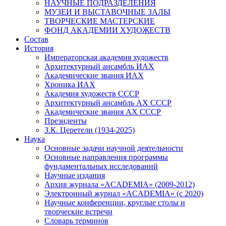
НАУЧНЫЕ ПОДРАЗДЕЛЕНИЯ
МУЗЕИ И ВЫСТАВОЧНЫЕ ЗАЛЫ
ТВОРЧЕСКИЕ МАСТЕРСКИЕ
ФОНД АКАДЕМИИ ХУДОЖЕСТВ
Состав
История
Императорская академия художеств
Архитектурный ансамбль ИАХ
Академические звания ИАХ
Хроника ИАХ
Академия художеств СССР
Архитектурный ансамбль АХ СССР
Академические звания АХ СССР
Президенты
З.К. Церетели (1934-2025)
Наука
Основные задачи научной деятельности
Основные направления программы
фундаментальных исследований
Научные издания
Архив журнала «ACADEMIA» (2009-2012)
Электронный журнал «ACADEMIA» (с 2020)
Научные конференции, круглые столы и
творческие встречи
Словарь терминов