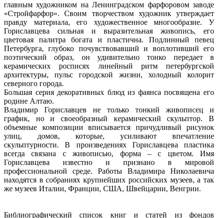
главным художником на Ленинградском фарфоровом заводе
«Стройфарфор». Своим творчеством художник утверждает
правду материала, его художественное многообразие. У
Гориславцева сильная и выразительная живопись, его
цветовая палитра богата и пластична. Подлинный певец
Петербурга, глубоко почувствовавший и воплотивший его
поэтический образ, он удивительно тонко передает в
керамических росписях линейный ритм петербургской
архитектуры, пульс городской жизни, холодный колорит
северного города.
Большая серия декоративных блюд из фаянса посвящена его
родине Алтаю.
Владимир Гориславцев не только тонкий живописец и
график, но и своеобразный керамический скульптор. В
объемные композиции вписывается причудливый рисунок
улиц, домов, которые, усиливают впечатление
скульптурности. В произведениях Гориславцева пластика
всегда связана с живописью, форма – с цветом. Имя
Гориславцева известно и признано в мировой
профессиональной среде. Работы Владимира Николаевича
находятся в собраниях крупнейших российских музеев, а так
же музеев Италии, Франции, США, Швейцарии, Венгрии.
Библиографический список книг и статей из фондов