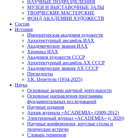
НАУЧНЫЕ ПОДРАЗДЕЛЕНИЯ
МУЗЕИ И ВЫСТАВОЧНЫЕ ЗАЛЫ
ТВОРЧЕСКИЕ МАСТЕРСКИЕ
ФОНД АКАДЕМИИ ХУДОЖЕСТВ
Состав
История
Императорская академия художеств
Архитектурный ансамбль ИАХ
Академические звания ИАХ
Хроника ИАХ
Академия художеств СССР
Архитектурный ансамбль АХ СССР
Академические звания АХ СССР
Президенты
З.К. Церетели (1934-2025)
Наука
Основные задачи научной деятельности
Основные направления программы
фундаментальных исследований
Научные издания
Архив журнала «ACADEMIA» (2009-2012)
Электронный журнал «ACADEMIA» (с 2020)
Научные конференции, круглые столы и
творческие встречи
Словарь терминов