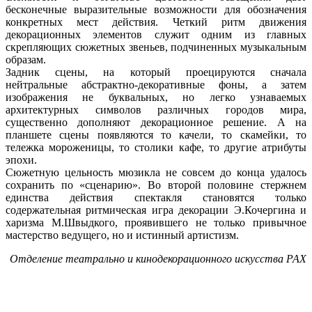
бесконечные выразительные возможности для обозначения
конкретных мест действия. Четкий ритм движения
декорационных элементов служит одним из главных
скрепляющих сюжетных звеньев, подчиненных музыкальным
образам.
Задник сцены, на который проецируются сначала
нейтральные абстрактно-декоративные фоны, а затем
изображения не буквальных, но легко узнаваемых
архитектурных символов различных городов мира,
существенно дополняют декорационное решение. А на
планшете сцены появляются то качели, то скамейки, то
тележка мороженицы, то столики кафе, то другие атрибуты
эпохи.
Сюжетную цельность мюзикла не совсем до конца удалось
сохранить по «сценарию». Во второй половине стержнем
единства действия спектакля становятся только
содержательная ритмическая игра декорации Э.Кочергина и
харизма М.Швыдкого, проявившего не только привычное
мастерство ведущего, но и истинный артистизм.
Отделение театрально и кинодекорационного искусства РАХ