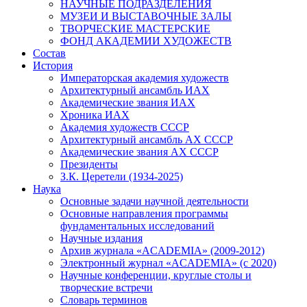
НАУЧНЫЕ ПОДРАЗДЕЛЕНИЯ
МУЗЕИ И ВЫСТАВОЧНЫЕ ЗАЛЫ
ТВОРЧЕСКИЕ МАСТЕРСКИЕ
ФОНД АКАДЕМИИ ХУДОЖЕСТВ
Состав
История
Императорская академия художеств
Архитектурный ансамбль ИАХ
Академические звания ИАХ
Хроника ИАХ
Академия художеств СССР
Архитектурный ансамбль АХ СССР
Академические звания АХ СССР
Президенты
З.К. Церетели (1934-2025)
Наука
Основные задачи научной деятельности
Основные направления программы
фундаментальных исследований
Научные издания
Архив журнала «ACADEMIA» (2009-2012)
Электронный журнал «ACADEMIA» (с 2020)
Научные конференции, круглые столы и
творческие встречи
Словарь терминов