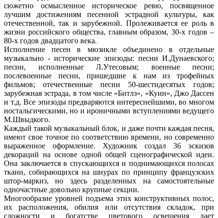
сюжетно осмысленное историческое ревю, посвященное
лучшим достижениям песенной эстрадной культуры, как
отечественной, так и зарубежной. Пролеживается ее роль в
жизни российского общества, главным образом, 30-х годов –
80-х годов двадцатого века.
Исполнение песен в мюзикле объединено в отдельные
музыкально - исторические эпизоды: песни И.Дунаевского;
песни, исполненные Л.Утесовым; военные песни;
послевоенные песни, пришедшие к нам из трофейных
фильмов; отечественные песни 50-шестидесятых годов;
зарубежная эстрада, в том числе «Битлз», «Куин», Джо Дассен
и т.д. Все эпизоды предваряются интереснейшими, во многом
ностальгическими, но и ироничными вступлениями ведущего
М.Швыдкого.
Каждый такой музыкальный блок, и даже почти каждая песня,
имеют свое точное по соответствию времени, но современно
выраженное оформление. Художник создал 36 эскизов
декораций на основе одной общей сценографической идеи.
Она заключается в спускающихся и поднимающихся полосах
ткани, собирающихся на шнурах по принципу французских
штор-маркиз, но здесь разделенных на самостоятельные
одночастные довольно крупные секции.
Многообразие уровней подъема этих конструктивных полос,
их расположения, обилия или отсутствия складок, при
сложности и богатстве цветового освещения дает