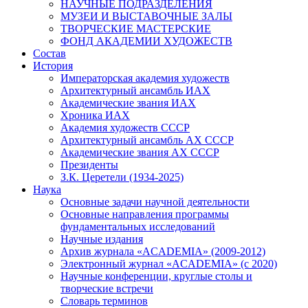
НАУЧНЫЕ ПОДРАЗДЕЛЕНИЯ
МУЗЕИ И ВЫСТАВОЧНЫЕ ЗАЛЫ
ТВОРЧЕСКИЕ МАСТЕРСКИЕ
ФОНД АКАДЕМИИ ХУДОЖЕСТВ
Состав
История
Императорская академия художеств
Архитектурный ансамбль ИАХ
Академические звания ИАХ
Хроника ИАХ
Академия художеств СССР
Архитектурный ансамбль АХ СССР
Академические звания АХ СССР
Президенты
З.К. Церетели (1934-2025)
Наука
Основные задачи научной деятельности
Основные направления программы
фундаментальных исследований
Научные издания
Архив журнала «ACADEMIA» (2009-2012)
Электронный журнал «ACADEMIA» (с 2020)
Научные конференции, круглые столы и
творческие встречи
Словарь терминов