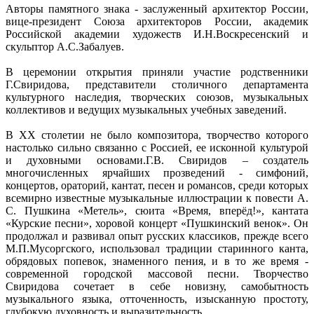
Авторы памятного знака - заслуженный архитектор России,
вице-президент Союза архитекторов России, академик
Российской академии художеств И.Н.Воскресенский и
скульптор А.С.Забалуев.
В церемонии открытия приняли участие родственники
Г.Свиридова, представители столичного департамента
культурного наследия, творческих союзов, музыкальных
коллективов и ведущих музыкальных учебных заведений.
В ХХ столетии не было композитора, творчество которого
настолько сильно связанно с Россией, ее исконной культурой
и духовными основами.Г.В. Свиридов – создатель
многочисленных ярчайших прозведений - симфоний,
концертов, ораторий, кантат, песен и романсов, среди которых
всемирно известные музыкальные иллюстрации к повести А.
С. Пушкина «Метель», сюита «Время, вперёд!», кантата
«Курские песни», хоровой концерт «Пушкинский венок». Он
продолжал и развивал опыт русских классиков, прежде всего
М.П.Мусоргского, использовал традиции старинного канта,
обрядовых попевок, знаменного пения, и в то же время -
современной городской массовой песни. Творчество
Свиридова сочетает в себе новизну, самобытность
музыкального языка, отточенность, изысканную простоту,
глубокую духовность и выразительность.