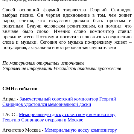
Своей основной формой творчества Георгий Свиридов
выбрал песню. Он черпал вдохновение в том, чем живет
народ, считая, что искусство должно быть простым и
понятным. Будучи человеком религиозным, он помнил, что
вначале было слово. Именно слово композитор ставил
превыше всего. Поэтому и посвятил свою жизнь соединению
слова и музыки. Сегодня его музыка по-прежнему живет –
популярная, актуальная и востребованная слушателями.
По материалам открытых источников
Управление информации Российской академии художеств
СМИ
о событии
Апрал -
Замечательный советский композитор Георгий
Свиридов удостоился мемориальной доски
ТАСС -
Мемориальную доску советскому композитору
Георгию Свиридову открыли в Москве
Агентство Москва -
Мемориальную доску композитору