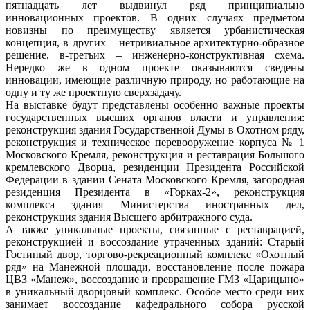
пятнадцать лет выдвинул ряд принципиально
инновационных проектов. В одних случаях предметом
новизны по преимуществу является урбанистическая
концепция, в других – нетривиальное архитектурно-образное
решение, в-третьих – инженерно-конструктивная схема.
Нередко же в одном проекте оказываются сведены
инновации, имеющие различную природу, но работающие на
одну и ту же проектную сверхзадачу.
На выставке будут представлены особенно важные проекты
государственных высших органов власти и управления:
реконструкция здания Государственной Думы в Охотном ряду,
реконструкция и техническое перевооружение корпуса № 1
Московского Кремля, реконструкция и реставрация Большого
кремлевского Дворца, резиденции Президента Российской
Федерации в здании Сената Московского Кремля, загородная
резиденция Президента в «Горках-2», реконструкция
комплекса здания Министерства иностранных дел,
реконструкция здания Высшего арбитражного суда.
А также уникальные проекты, связанные с реставрацией,
реконструкцией и воссоздание утраченных зданий: Старый
Гостиный двор, торгово-рекреационный комплекс «Охотный
ряд» на Манежной площади, восстановление после пожара
ЦВЗ «Манеж», воссоздание и превращение ГМЗ «Царицыно»
в уникальный дворцовый комплекс. Особое место среди них
занимает воссоздание кафедрального собора русской