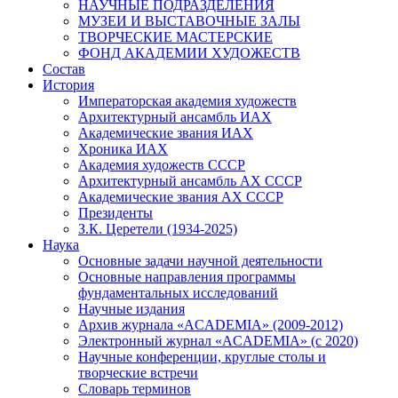
НАУЧНЫЕ ПОДРАЗДЕЛЕНИЯ
МУЗЕИ И ВЫСТАВОЧНЫЕ ЗАЛЫ
ТВОРЧЕСКИЕ МАСТЕРСКИЕ
ФОНД АКАДЕМИИ ХУДОЖЕСТВ
Состав
История
Императорская академия художеств
Архитектурный ансамбль ИАХ
Академические звания ИАХ
Хроника ИАХ
Академия художеств СССР
Архитектурный ансамбль АХ СССР
Академические звания АХ СССР
Президенты
З.К. Церетели (1934-2025)
Наука
Основные задачи научной деятельности
Основные направления программы
фундаментальных исследований
Научные издания
Архив журнала «ACADEMIA» (2009-2012)
Электронный журнал «ACADEMIA» (с 2020)
Научные конференции, круглые столы и
творческие встречи
Словарь терминов