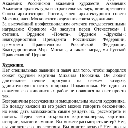
Академик Российской академии художеств, Академик
Академии архитектуры и строительных наук, вице-президент
Союза архитекторов России, член архитектурного совета
Москвы, член Московского отделения союза художников.
За высочайший профессионализм отмечен государственными
наградами: Орденом «За заслуги перед Отечеством» 1
степени, Орденом «Почета», Орденом «Дружбы»;
Благодарностями Президента Российской Федерации,
грамотами Правительства Российской Федерации,
Благодарностями Мэра Москвы, а также наградами Русской
Православной Церкви.
Художник.
Нет специальных заданий и задач для того, чтобы зародился
сюжет будущей картины Михаила Посохина. Он любит
длительные пешие прогулки на свежем воздухе,
удивительную красоту природы Подмосковья. Ни один из
сюжетов его живописных работ не появился на свет просто
так.
Безграничны рассуждения и эмоциональны мысли художника.
По поводу каждой из его работ можно говорить бесконечно,
но надо дать возможность самим увидеть их, рассмотреть и
понять. Перед вами откроются картины-нервы, картины-
истории, мысли и эмоции. Вы можете рассмотреть ветер? Нет,
вы увидите его последствия. Вы видите воздух? Нет, но вы