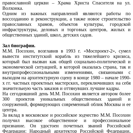
православной церкви – Храма Христа Спасителя на ул.
Волхонка.
Одним из важных направлений являются работы по
воссозданию и реконструкции, а также новое строительство
православных храмов, объектов культуры, городской
инфраструктуры, деловых и торговых центров, жилых и
общественных зданий, школ, детских садов.
Зал биографии.
М.М. Посохин, возглавив в 1993 г. «Моспроект-2», сумел
вывести институтский корабль из тяжелейшего кризиса,
который был вызван как общей социально-политической и
экономической ситуацией, в которой оказалась страна, так и
внутрипрофессиональными изменениями, связанными с
выходом на архитектурную сцену в конце 1980 – начале 1990-
х гг. частных проектных мастерских, переключивших на себя
значительную часть заказов и оттянувших лучшие кадры.
На сегодняшний день М.М. Посохин является автором более
300 проектов уникальных общественных зданий и
сооружений, формирующих современный облик Москвы и ее
центра.
За вклад в московское и российское зодчество М.М. Посохин
получил высокое общественное и профессиональное
признание. Он удостоен почетных званий Российской
Федерации: Народный архитектор Российской Федерации,