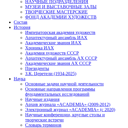
НАУЧНЫЕ ПОДРАЗДЕЛЕНИЯ
МУЗЕИ И ВЫСТАВОЧНЫЕ ЗАЛЫ
ТВОРЧЕСКИЕ МАСТЕРСКИЕ
ФОНД АКАДЕМИИ ХУДОЖЕСТВ
Состав
История
Императорская академия художеств
Архитектурный ансамбль ИАХ
Академические звания ИАХ
Хроника ИАХ
Академия художеств СССР
Архитектурный ансамбль АХ СССР
Академические звания АХ СССР
Президенты
З.К. Церетели (1934-2025)
Наука
Основные задачи научной деятельности
Основные направления программы
фундаментальных исследований
Научные издания
Архив журнала «ACADEMIA» (2009-2012)
Электронный журнал «ACADEMIA» (с 2020)
Научные конференции, круглые столы и
творческие встречи
Словарь терминов