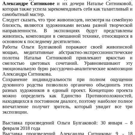
Александре Ситникове
и их дочери Наталье Ситниковой,
которая также успела зарекомендовать себя как талантливый и
самобытный мастер.
Следует сказать, что трое живописцев, несмотря на семейную
близость, являются художниками весьма разной творческой
направленности. В экспозициях будут представлены
живопись, композиции в смешанной технике, относящиеся в
основном к последнему десятилетию.
Работы Ольги Булгаковой поражают своей живописной
мощью, медитативные абстрактно-экспрессионистические
полотна Натальи Ситниковой привлекают яркостью и
смелостью цветовых сочетаний. Уравновешивают эту
эмоциональную бурю рассудочно-аналитические композиции
Александра Ситникова.
Сохранение индивидуальности при полном ощущении
духовного родства позволило органично объединить этих
разных художников в единый проект. Концепцию проекта
можно определить как Единство Противоположностей,
находящихся в постоянном диалоге, поэтому наиболее полное
впечатление получит зритель, который увидит все три
экспозиции.
Выставка произведений Ольги Булгаковой: 30 января – 8
февраля 2018 года
Выставка произведений Александра Ситникова: 9 - 18