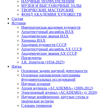
НАУЧНЫЕ ПОДРАЗДЕЛЕНИЯ
МУЗЕИ И ВЫСТАВОЧНЫЕ ЗАЛЫ
ТВОРЧЕСКИЕ МАСТЕРСКИЕ
ФОНД АКАДЕМИИ ХУДОЖЕСТВ
Состав
История
Императорская академия художеств
Архитектурный ансамбль ИАХ
Академические звания ИАХ
Хроника ИАХ
Академия художеств СССР
Архитектурный ансамбль АХ СССР
Академические звания АХ СССР
Президенты
З.К. Церетели (1934-2025)
Наука
Основные задачи научной деятельности
Основные направления программы
фундаментальных исследований
Научные издания
Архив журнала «ACADEMIA» (2009-2012)
Электронный журнал «ACADEMIA» (с 2020)
Научные конференции, круглые столы и
творческие встречи
Словарь терминов