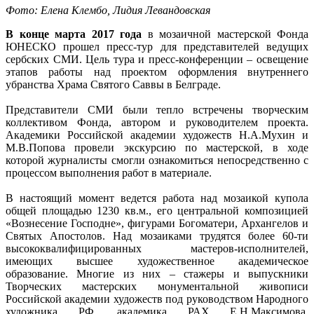
Фото: Елена Клембо, Лидия Левандовская
В конце марта 2017 года
в мозаичной мастерской Фонда
ЮНЕСКО прошел пресс-тур для представителей ведущих
сербских СМИ. Цель тура и пресс-конференции – освещение
этапов работы над проектом оформления внутреннего
убранства Храма Святого Саввы в Белграде.
Представители СМИ были тепло встречены творческим
коллективом Фонда, автором и руководителем проекта.
Академики Российской академии художеств Н.А.Мухин и
М.В.Попова провели экскурсию по мастерской, в ходе
которой журналисты смогли ознакомиться непосредственно с
процессом выполнения работ в материале.
В настоящий момент ведется работа над мозаикой купола
общей площадью 1230 кв.м., его центральной композицией
«Вознесение Господне», фигурами Богоматери, Архангелов и
Святых Апостолов. Над мозаиками трудятся более 60-ти
высококвалифицированных мастеров-исполнителей,
имеющих высшее художественное академическое
образование. Многие из них – стажеры и выпускники
Творческих мастерских монументальной живописи
Российской академии художеств под руководством Народного
художника РФ, академика РАХ Е.Н.Максимова.