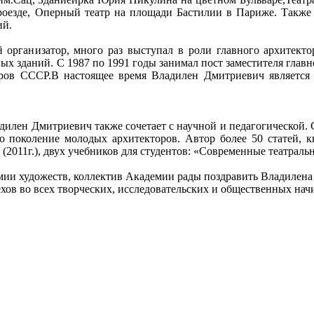
роезде, Оперный театр на площади Бастилии в Париже. Такж
ий.
организатор, много раз выступал в роли главного архитектор
 зданий. С 1987 по 1991 годы занимал пост заместителя главн
ров СССР.В настоящее время Владилен Дмитриевич является 
дилен Дмитриевич также сочетает с научной и педагогической. 
о поколение молодых архитекторов. Автор более 50 статей, кн
 (2011г.), двух учебников для студентов: «Современные театрал
ии художеств, коллектив Академии рады поздравить Владилена 
хов во всех творческих, исследовательских и общественных нач