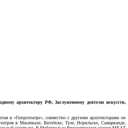
одному архитектору РФ, Заслуженному деятелю искусств,
отая в «Гипротеатре», совместно с другими архитекторами он
еатров в Махачкале, Витебске, Туле, Норильске, Самарканде,
ральный центр им. В.Мейерхольда,Реконструкция здания МХАТ