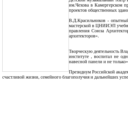
им.Чехова в Камергерском п
проектов общественных здан
В.Д.Красильников - опытный 
мастерской в ЦНИИЭП учебных
правления Союза Архитекто
архитекторов».
Творческую деятельность Вла
институте , воспитал не одн
навесной панели и не только»
Президиум Российской академ
счастливой жизни, семейного благополучия и дальнейших успе