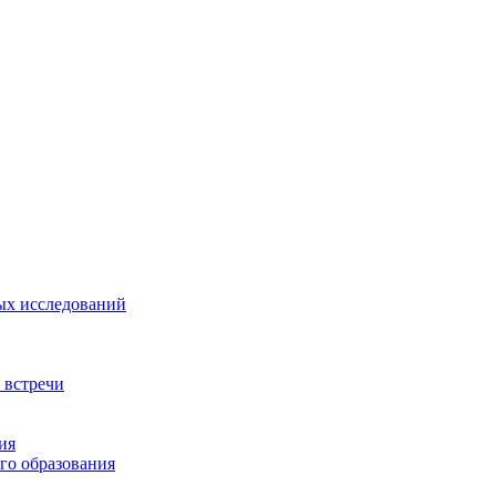
ых исследований
 встречи
ия
го образования