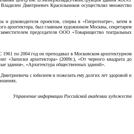
е Владилен Дмитриевич Красильников осуществлял множество
а и руководителя проектов, сперва в «Гипротеатре», затем в
ого архитектора, был главным художником Москвы, секретарем
заместителем председателя ООО «Товарищество театральных
С 1961 по 2004 год он преподавал в Московском архитектурном
иг «Записки архитектора» (2009г.), «От черного квадрата до
ьные здания», «Архитектура общественных зданий».
Дмитриевича с юбилеем и пожелать ему долгих лет здоровой и
инаниях.
Управление информации Российской академии художеств