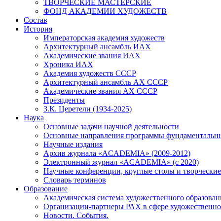
ТВОРЧЕСКИЕ МАСТЕРСКИЕ
ФОНД АКАДЕМИИ ХУДОЖЕСТВ
Состав
История
Императорская академия художеств
Архитектурный ансамбль ИАХ
Академические звания ИАХ
Хроника ИАХ
Академия художеств СССР
Архитектурный ансамбль АХ СССР
Академические звания АХ СССР
Президенты
З.К. Церетели (1934-2025)
Наука
Основные задачи научной деятельности
Основные направления программы фундаментальн
Научные издания
Архив журнала «ACADEMIA» (2009-2012)
Электронный журнал «ACADEMIA» (с 2020)
Научные конференции, круглые столы и творческие
Словарь терминов
Образование
Академическая система художественного образован
Организации-партнеры РАХ в сфере художественно
Новости. События.