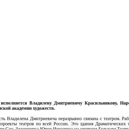
т исполняется Владилену Дмитриевичу Красильникову, Нар
иской академии художеств.
ть Владилена Дмитриевича неразрывно связана с театром. Раб
проекты театров по всей России. Это здания Драматических т
им.Сац, Зданиеирка Юрия Никулина на цветном Бульваре,Теат