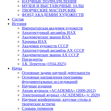
НАУЧНЫЕ ПОДРАЗДЕЛЕНИЯ
МУЗЕИ И ВЫСТАВОЧНЫЕ ЗАЛЫ
ТВОРЧЕСКИЕ МАСТЕРСКИЕ
ФОНД АКАДЕМИИ ХУДОЖЕСТВ
Состав
История
Императорская академия художеств
Архитектурный ансамбль ИАХ
Академические звания ИАХ
Хроника ИАХ
Академия художеств СССР
Архитектурный ансамбль АХ СССР
Академические звания АХ СССР
Президенты
З.К. Церетели (1934-2025)
Наука
Основные задачи научной деятельности
Основные направления программы
фундаментальных исследований
Научные издания
Архив журнала «ACADEMIA» (2009-2012)
Электронный журнал «ACADEMIA» (с 2020)
Научные конференции, круглые столы и
творческие встречи
Словарь терминов