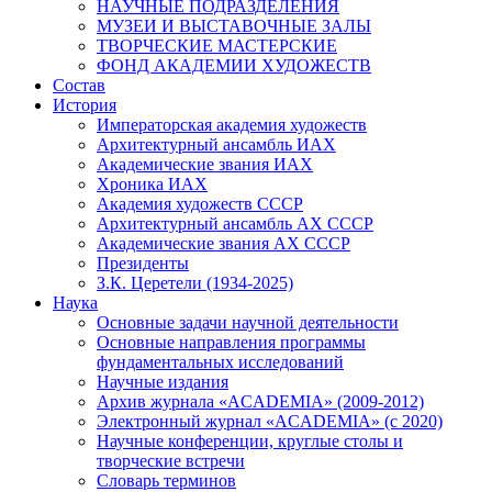
НАУЧНЫЕ ПОДРАЗДЕЛЕНИЯ
МУЗЕИ И ВЫСТАВОЧНЫЕ ЗАЛЫ
ТВОРЧЕСКИЕ МАСТЕРСКИЕ
ФОНД АКАДЕМИИ ХУДОЖЕСТВ
Состав
История
Императорская академия художеств
Архитектурный ансамбль ИАХ
Академические звания ИАХ
Хроника ИАХ
Академия художеств СССР
Архитектурный ансамбль АХ СССР
Академические звания АХ СССР
Президенты
З.К. Церетели (1934-2025)
Наука
Основные задачи научной деятельности
Основные направления программы
фундаментальных исследований
Научные издания
Архив журнала «ACADEMIA» (2009-2012)
Электронный журнал «ACADEMIA» (с 2020)
Научные конференции, круглые столы и
творческие встречи
Словарь терминов