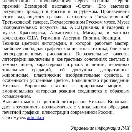
иллюстрации к произведениям Сергея Есенина, Первой
премией Всемирной выставки «Охота». Его выставки
регулярно проходят в России и за рубежом. Произведения
этого выдающегося графика находятся в Государственной
Третьяковской галерее, Государственном Русском музее, Музее
изобразительных искусств им. А.С.Пушкина, в галереях и
музеях Красноярска, Архангельска, Магадана, в частных
коллекциях США, Германии, Австрии, Японии, Франции.
Техника цветной литографии, в которой работает мастер,
наиболее свободная графическая печатная техника, близкая к
непосредственному рисованию. Выразительные качества
литографии заключены в контрастных сочетаниях светлых и
тёмных пятен, характерных штрихов и линий, переливах
тональных градаций, ей доступны декоративные,
живописные, пластические изобразительные средства, в
особенности усиленные цветом. Большинство произведений
Николая Воронкова связаны с природным миром, а
эмоциональная авторская реакция соединяется с образным
осмыслением.
Выставка мастера цветной литографии Николая Воронкова
даст возможность познакомиться с уникальными образцами
печатной графики, иллюстрации современной России.
Сайт музея:
artmnt.ru
Управление информации РАХ