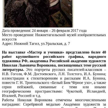
Дата проведения: 24 января – 26 февраля 2017 года
Место проведения: Нижнетагильский музей изобразительных
искусств
Адрес: Нижний Тагил, ул.Уральская, д. 7
На выставке «Мастер и ученики» представлено более 40
работ крупнейшего российского графика, народного
художника РФ, академика Российской академии художеств
Николая Львовича Воронкова, посвященных теме русской
литературы.
Это портреты русских писателей-классиков –
Н.В. Гоголя, Ф.М. Достоевского, Л.Н. Толстого, И.А. Бунина;
иллюстрации к стихотворениям и рассказам И.А. Бунина,
повести Г. Н. Троепольского «Белый Бим Чёрное ухо», а также
серии пейзажей, связанные с теми или иными
географическими пространствами: Чукоткой, Исландией,
Италией, Россией и т.д.
Работы Николая Воронкова отмечены многочисленными
наградами: Серебряной медалью Академии художеств за