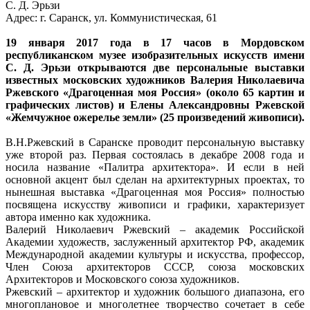
С. Д. Эрьзи
Адрес: г. Саранск, ул. Коммунистическая, 61
19 января 2017 года в 17 часов в Мордовском
республиканском музее изобразительных искусств имени
С. Д. Эрьзи открываются две персональные выставки
известных московских художников Валерия Николаевича
Ржевского «Драгоценная моя Россия» (около 65 картин и
графических листов) и Елены Александровны Ржевской
«Жемчужное ожерелье земли» (25 произведений живописи).
В.Н.Ржевский в Саранске проводит персональную выставку
уже второй раз. Первая состоялась в декабре 2008 года и
носила название «Палитра архитектора». И если в ней
основной акцент был сделан на архитектурных проектах, то
нынешная выставка «Драгоценная моя Россия» полностью
посвящена искусству живописи и графики, характеризует
автора именно как художника.
Валерий Николаевич Ржевский – академик Российской
Академии художеств, заслуженный архитектор РФ, академик
Международной академии культуры и искусства, профессор,
Член Союза архитекторов СССР, союза московских
Архитекторов и Московского союза художников.
Ржевский – архитектор и художник большого диапазона, его
многоплановое и многолетнее творчество сочетает в себе