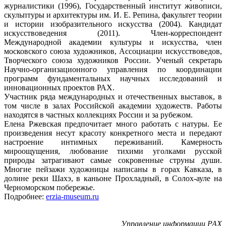
журналистики (1996), Государственный институт живописи,
скульптуры и архитектуры им. И. Е. Репина, факультет теории
и истории изобразительного искусства (2004). Кандидат
искусствоведения (2011). Член-корреспондент
Международной академии культуры и искусства, член
московского союза художников, Ассоциации искусствоведов,
Творческого союза художников России. Ученый секретарь
Научно-организационного управления по координации
программ фундаментальных научных исследований и
инновационных проектов РАХ.
Участник ряда международных и отечественных выставок, в
том числе в залах Российской академии художеств. Работы
находятся в частных коллекциях России и за рубежом.
Елена Ржевская предпочитает много работать с натуры. Ее
произведения несут красоту конкретного места и передают
настроение интимных переживаний. Камерность
мироощущения, любование тихими уголками русской
природы затрагивают самые сокровенные струны души.
Многие пейзажи художницы написаны в горах Кавказа, в
долине реки Шахэ, в каньоне Прохладный, в Солох-ауле на
Черноморском побережье.
Подробнее:
erzia-museum.ru
Управление информации РАХ