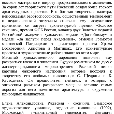
высокое мастерство и широту профессионального мышления.
За сорок лет творческого пути Ржевский создал более трехсот
архитектурных проектов. Его богатая творческая палитра,
неиссякаемая работоспособность, общественный темперамент
и педагогический энтузиазм снискали ему заслуженное
признание: он лауреат архитектурной премии «Золотое
сечение», премии ФСБ России, кавалер двух Золотых медалей
Российской академии художеств, медали «Достойному» и
медали «За заслуги перед Академией», отмечен Грамотой
московской Патриархии за реализацию проекта Храма
Воскресения Христова в Мытищах. Его архитектурные
проекты и художественные работы знают во всем мире.
Масштаб художественного дарования позволяет ему
раскрыться также и в живописи. Будучи романтиком по духу с
жизнеутверждающим мировоззрением Ржевский пишет
картины мажорного настроения, которые восходят к
творчеству его любимых живописцев С. Щедрина и Б.
Кустодиева. Он предпочитает пейзажи, в которых с
эпическим размахом раскрывает мощь и величие самых
дорогих для него памятников архитектуры в окружении
природных ландшафтов.
Елена Александровна Ржевская - окончила Самарское
художественное училище, отделение живописи (1992),
Московский гуманитарный университет, факультет