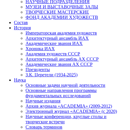
НАУЧНЫЕ ПОДРАЗДЕЛЕНИЯ
МУЗЕИ И ВЫСТАВОЧНЫЕ ЗАЛЫ
ТВОРЧЕСКИЕ МАСТЕРСКИЕ
ФОНД АКАДЕМИИ ХУДОЖЕСТВ
Состав
История
Императорская академия художеств
Архитектурный ансамбль ИАХ
Академические звания ИАХ
Хроника ИАХ
Академия художеств СССР
Архитектурный ансамбль АХ СССР
Академические звания АХ СССР
Президенты
З.К. Церетели (1934-2025)
Наука
Основные задачи научной деятельности
Основные направления программы
фундаментальных исследований
Научные издания
Архив журнала «ACADEMIA» (2009-2012)
Электронный журнал «ACADEMIA» (с 2020)
Научные конференции, круглые столы и
творческие встречи
Словарь терминов