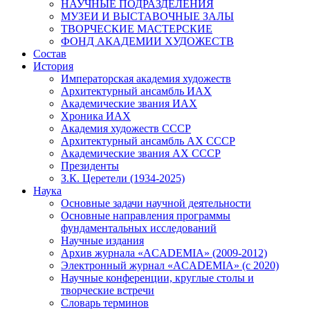
НАУЧНЫЕ ПОДРАЗДЕЛЕНИЯ
МУЗЕИ И ВЫСТАВОЧНЫЕ ЗАЛЫ
ТВОРЧЕСКИЕ МАСТЕРСКИЕ
ФОНД АКАДЕМИИ ХУДОЖЕСТВ
Состав
История
Императорская академия художеств
Архитектурный ансамбль ИАХ
Академические звания ИАХ
Хроника ИАХ
Академия художеств СССР
Архитектурный ансамбль АХ СССР
Академические звания АХ СССР
Президенты
З.К. Церетели (1934-2025)
Наука
Основные задачи научной деятельности
Основные направления программы
фундаментальных исследований
Научные издания
Архив журнала «ACADEMIA» (2009-2012)
Электронный журнал «ACADEMIA» (с 2020)
Научные конференции, круглые столы и
творческие встречи
Словарь терминов