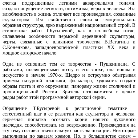
слегка подкрашенные легкими акварельными тонами,
создают ощущение легкости, оптимизма, веры в человека. Эта
влюбленность в жизнь отличает все произведения, созданные
скульптором. Им свойственна сложная эмоционально-
образная структура, ярко выраженный национальный строй. В
стилистике работ Т.Бусыревой, как в волшебном тигле,
сплавлены особенности пермской деревянной скульптуры,
черты, связанные с влиянием творчества В.Ватагина и
С.Коненкова, западноевропейской пластики ХХ века и
мощное авторское начало.
Одна из основных тем ее творчества - Пушкиниана. С
работами, посвященными поэту и его эпохе, она вошла в
искусство в начале 1970-х. Щедро и остроумно обыгрывая
приемы натурной пластики, фольклора, художник создает
образы поэта и его окружения, панораму жизни столичной и
провинциальной России. Зритель познакомится с целым
рядом работ этой программной авторской серии.
Обращение Т.Бусыревой к религиозной тематике –
естественный шаг в ее развитии как скульптора и человека,
серьезная попытка осознать корни нашего духовного
наследия, способствовать их возрождению. Произведения на
эту тему составят значительную часть экспозиции. Некоторые
выполнены по заказам храмов. Но, в большинстве своем –