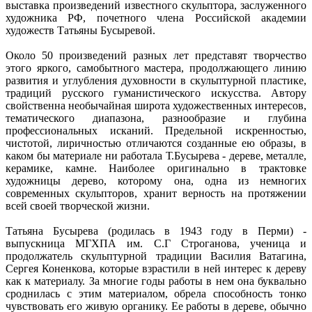
выставка произведений известного скульптора, заслуженного
художника РФ, почетного члена Российской академии
художеств Татьяны Бусыревой.
Около 50 произведений разных лет представят творчество
этого яркого, самобытного мастера, продолжающего линию
развития и углубления духовности в скульптурной пластике,
традиций русского гуманистического искусства. Автору
свойственна необычайная широта художественных интересов,
тематического диапазона, разнообразие и глубина
профессиональных исканий. Предельной искренностью,
чистотой, лиричностью отличаются созданные ею образы, в
каком бы материале ни работала Т.Бусырева - дереве, металле,
керамике, камне. Наиболее оригинально в трактовке
художницы дерево, которому она, одна из немногих
современных скульпторов, хранит верность на протяжении
всей своей творческой жизни.
Татьяна Бусырева (родилась в 1943 году в Перми) -
выпускница МГХПА им. С.Г Строганова, ученица и
продолжатель скульптурной традиции Василия Ватагина,
Сергея Коненкова, которые взрастили в ней интерес к дереву
как к материалу. За многие годы работы в нем она буквально
сроднилась с этим материалом, обрела способность тонко
чувствовать его живую органику. Ее работы в дереве, обычно