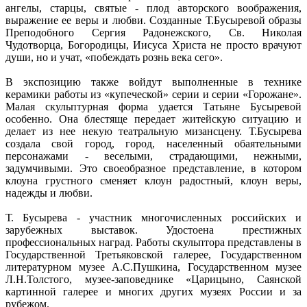
ангелы, старцы, святые - плод авторского воображения,
выражение ее веры и любви. Созданные Т.Бусыревой образы
Преподобного Сергия Радонежского, Св. Николая
Чудотворца, Богородицы, Иисуса Христа не просто врачуют
души, но и учат, «побеждать рознь века сего».
В экспозицию также войдут выполненные в технике
керамики работы из «купеческой» серии и серии «Горожане».
Малая скульптурная форма удается Татьяне Бусыревой
особенно. Она блестяще передает житейскую ситуацию и
делает из нее некую театральную мизансцену. Т.Бусырева
создала свой город, город, населенный обаятельными
персонажами - веселыми, страдающими, нежными,
задумчивыми. Это своеобразное представление, в котором
клоуна грустного сменяет клоун радостный, клоун веры,
надежды и любви.
Т. Бусырева - участник многочисленных российских и
зарубежных выставок. Удостоена престижных
профессиональных наград. Работы скульптора представлены в
Государственной Третьяковской галерее, Государственном
литературном музее А.С.Пушкина, Государственном музее
Л.Н.Толстого, музее-заповеднике «Царицыно, Саянской
картинной галерее и многих других музеях России и за
рубежом.