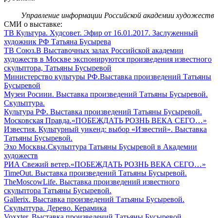
Управление информации Российской академии художеств
СМИ о выставке:
ТВ Культура. Худсовет. Эфир от 16.01.2017. Заслуженный
художник РФ Татьяна Бусырева
ТВ Союз.В Выставочных залах Российской академии
художеств в Москве экспонируются произведения известного
скульптора, Татьяны Бусыревой
Министерство культуры РФ.Выставка произведений Татьяны
Бусыревой
Музеи Росиии. Выставка произведений Татьяны Бусыревой.
Скульптура.
Культура РФ. Выставка произведений Татьяны Бусыревой.
Московская Правда.«ПОБЕЖДАТЬ РОЗНЬ ВЕКА СЕГО…»
Известия. Культурный уикенд: выбор «Известий». Выставка
Татьяны Бусыревой.
Эхо Москвы.Скульптура Татьяны Бусыревой в Академии
художеств
РИА Свежий ветер.«ПОБЕЖДАТЬ РОЗНЬ ВЕКА СЕГО…»
TimeOut. Выставка произведений Татьяны Бусыревой.
TheMoscowLife. Выставка произведений известного
скульптора Татьяны Бусыревой.
Gallerix. Выставка произведений Татьяны Бусыревой.
Скульптура. Дерево. Керамика
Voxxter. Выставка произведений Татьяны Бусыревой.