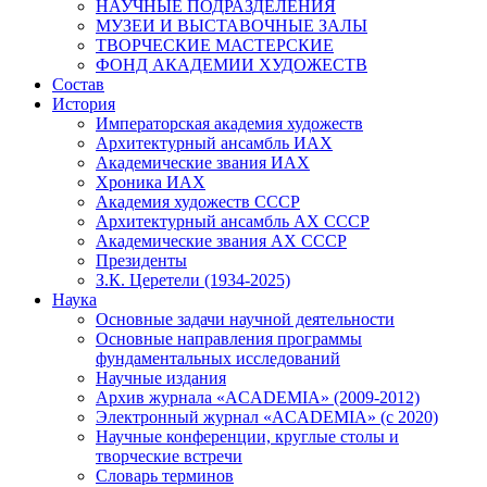
НАУЧНЫЕ ПОДРАЗДЕЛЕНИЯ
МУЗЕИ И ВЫСТАВОЧНЫЕ ЗАЛЫ
ТВОРЧЕСКИЕ МАСТЕРСКИЕ
ФОНД АКАДЕМИИ ХУДОЖЕСТВ
Состав
История
Императорская академия художеств
Архитектурный ансамбль ИАХ
Академические звания ИАХ
Хроника ИАХ
Академия художеств СССР
Архитектурный ансамбль АХ СССР
Академические звания АХ СССР
Президенты
З.К. Церетели (1934-2025)
Наука
Основные задачи научной деятельности
Основные направления программы
фундаментальных исследований
Научные издания
Архив журнала «ACADEMIA» (2009-2012)
Электронный журнал «ACADEMIA» (с 2020)
Научные конференции, круглые столы и
творческие встречи
Словарь терминов