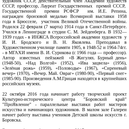
художник СССР, действительный член Академии художеств
СССР, профессор, Лауреат Государственных премий СССР,
Государственной премии РСФСР им. И.Е. Репина,
награжден бронзовой медалью Всемирной выставки 1958
года в Брюсселе, участник Великой Отечественной войны.
Родился 22 февраля (7 марта) 1914 года в Санкт-Петербурге.
Учился в Ленинграде в студии С. М. Зейденберга. В 1932—
1939 годах - в ИНЖСА Всероссийской академии художеств у
И. И. Бродского и В. Н. Яковлева. Преподавал в
Художественном училище памяти 1905, в 1948-52 и 1964-74гг.
- в МГАХИ имени В. И. Сурикова (с 1966 года — профессор).
Автор известных пейзажей «В Жигулях. Бурный день»
(1948-50), «Над Волгой» (1952), «Ива зацвела» (1956),
«Зелёная рожь» (1959), «Половодье» (1967), «Сиреневый
вечер» (1970), «Вечер. Май. Овраг» (1980-90), «Первый снег»
(1985-90). Произведения А.М.Грицая находятся в крупнейших
российских музеях.
22 октября 2016 года начинает работу творческий проект
Культурно-исторического центра "Боровский край"
"ПроЯвление" - параллельные выставки работ мастеров
искусства и начинающих художников. В малом зале Галереи
начнет работу выставка учеников Детской школы искусств г.
Боровска.