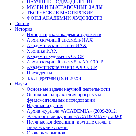
НАУЧНЫЕ ПОДРАЗДЕЛЕНИЯ
МУЗЕИ И ВЫСТАВОЧНЫЕ ЗАЛЫ
ТВОРЧЕСКИЕ МАСТЕРСКИЕ
ФОНД АКАДЕМИИ ХУДОЖЕСТВ
Состав
История
Императорская академия художеств
Архитектурный ансамбль ИАХ
Академические звания ИАХ
Хроника ИАХ
Академия художеств СССР
Архитектурный ансамбль АХ СССР
Академические звания АХ СССР
Президенты
З.К. Церетели (1934-2025)
Наука
Основные задачи научной деятельности
Основные направления программы
фундаментальных исследований
Научные издания
Архив журнала «ACADEMIA» (2009-2012)
Электронный журнал «ACADEMIA» (с 2020)
Научные конференции, круглые столы и
творческие встречи
Словарь терминов