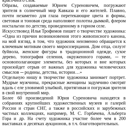
красочного слоя.
Образы, создаваемые Юрием Суреновичем, погружают
зрителя в солнечный мир Кавказа и его жителей. Плавно,
почти незаметно для глаза перетекающие цвета и формы,
световая и тоновая среда наполняют полотна дымкой, флером
ностальгии по детству, проведенному в горном селе.
Искусствовед Илья Трофимов пишет о творчестве художника:
«Одна из причин возникновения этого живописного канона,
на мой взгляд, в том, что художник неизменно обращается к
ключевым мотивам своего миросозерцания. Дом отца, силуэт
буйвола, женские фигуры в традиционной одежде, сухое
дерево, топография селения, окруженного горами, ─ те
основополагающие элементы, без которых и вне которых
произойдет отрыв от важных для художника человеческих
смыслов ─ родины, детства, истории…»
Отдельную нишу в творчестве художника занимает портрет.
Мудрые мужчины, прекрасные женщины задумчиво смотрят
вдаль с еле уловимой улыбкой, притягивая и погружая зрителя
в свой внутренний мир.
Более 60 произведений Юрия Суреновича находятся в
собраниях крупнейших художественных музеев и галерей
России и стран СНГ, а также в российских и зарубежных
частных коллекциях, например, М. С. Горбачева, Альберта
Гора и др. На счету художника участие более чем в 200
выставках и десятках аукционов, в т.ч. благотворительных.