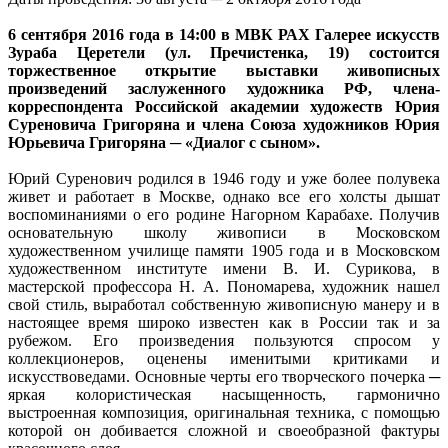
6 сентября 2016 года в 14:00 в МВК РАХ Галерее искусств
Зураба Церетели (ул. Пречистенка, 19) состоится
торжественное открытие выставки живописных
произведений заслуженного художника РФ, члена-
корреспондента Российской академии художеств Юрия
Суреновича Григоряна и члена Союза художников Юрия
Юрьевича Григоряна ─ «Диалог с сыном».
Юрий Суренович родился в 1946 году и уже более полувека
живет и работает в Москве, однако все его холсты дышат
воспоминаниями о его родине Нагорном Карабахе. Получив
основательную школу живописи в Московском
художественном училище памяти 1905 года и в Московском
художественном институте имени В. И. Сурикова, в
мастерской профессора Н. А. Пономарева, художник нашел
свой стиль, выработал собственную живописную манеру и в
настоящее время широко известен как в России так и за
рубежом. Его произведения пользуются спросом у
коллекционеров, оценены именитыми критиками и
искусствоведами. Основные черты его творческого почерка ─
яркая колористическая насыщенность, гармонично
выстроенная композиция, оригинальная техника, с помощью
которой он добивается сложной и своеобразной фактуры