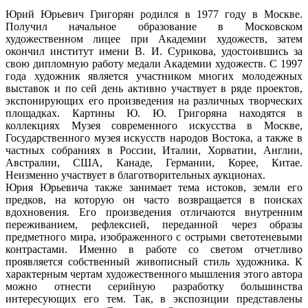
Юрий Юрьевич Григорян родился в 1977 году в Москве.
Получил начальное образование в Московском
художественном лицее при Академии художеств, затем
окончил институт имени В. И. Сурикова, удостоившись за
свою дипломную работу медали Академии художеств. С 1997
года художник является участником многих молодежных
выставок и по сей день активно участвует в ряде проектов,
экспонирующих его произведения на различных творческих
площадках. Картины Ю. Ю. Григоряна находятся в
коллекциях Музея современного искусства в Москве,
Государственного музея искусств народов Востока, а также в
частных собраниях в России, Италии, Хорватии, Англии,
Австралии, США, Канаде, Германии, Корее, Китае.
Неизменно участвует в благотворительных аукционах.
Юрия Юрьевича также занимает тема истоков, земли его
предков, на которую он часто возвращается в поисках
вдохновения. Его произведения отличаются внутренним
переживанием, рефлексией, переданной через образы
предметного мира, изображенного с острыми светотеневыми
контрастами. Именно в работе со светом отчетливо
проявляется собственный живописный стиль художника. К
характерным чертам художественного мышления этого автора
можно отнести серийную разработку большинства
интересующих его тем. Так, в экспозиции представлены