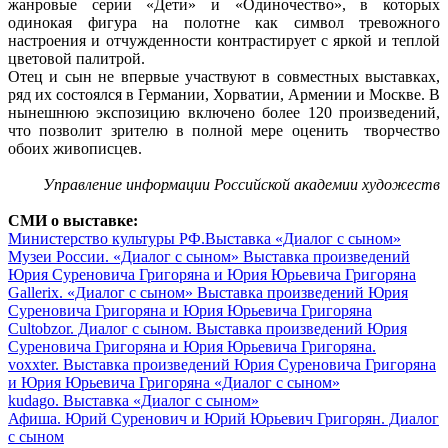
жанровые серии «Дети» и «Одиночество», в которых
одинокая фигура на полотне как символ тревожного
настроения и отчужденности контрастирует с яркой и теплой
цветовой палитрой.
Отец и сын не впервые участвуют в совместных выставках,
ряд их состоялся в Германии, Хорватии, Армении и Москве. В
нынешнюю экспозицию включено более 120 произведений,
что позволит зрителю в полной мере оценить творчество
обоих живописцев.
Управление информации Российской академии художеств
СМИ о выставке:
Министерство культуры РФ.Выставка «Диалог с сыном»
Музеи России. «Диалог с сыном» Выставка произведений
Юрия Суреновича Григоряна и Юрия Юрьевича Григоряна
Gallerix. «Диалог с сыном» Выставка произведений Юрия
Суреновича Григоряна и Юрия Юрьевича Григоряна
Сultobzor. Диалог с сыном. Выставка произведений Юрия
Суреновича Григоряна и Юрия Юрьевича Григоряна.
voxxter. Выставка произведений Юрия Суреновича Григоряна
и Юрия Юрьевича Григоряна «Диалог с сыном»
kudago. Выставка «Диалог с сыном»
Афиша. Юрий Суренович и Юрий Юрьевич Григорян. Диалог
с сыном