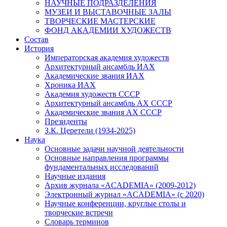
НАУЧНЫЕ ПОДРАЗДЕЛЕНИЯ
МУЗЕИ И ВЫСТАВОЧНЫЕ ЗАЛЫ
ТВОРЧЕСКИЕ МАСТЕРСКИЕ
ФОНД АКАДЕМИИ ХУДОЖЕСТВ
Состав
История
Императорская академия художеств
Архитектурный ансамбль ИАХ
Академические звания ИАХ
Хроника ИАХ
Академия художеств СССР
Архитектурный ансамбль АХ СССР
Академические звания АХ СССР
Президенты
З.К. Церетели (1934-2025)
Наука
Основные задачи научной деятельности
Основные направления программы
фундаментальных исследований
Научные издания
Архив журнала «ACADEMIA» (2009-2012)
Электронный журнал «ACADEMIA» (с 2020)
Научные конференции, круглые столы и
творческие встречи
Словарь терминов