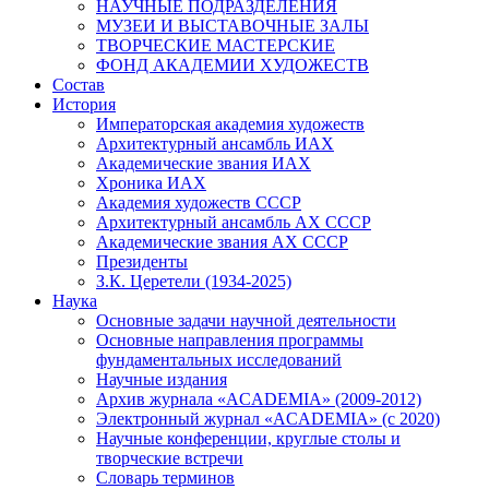
НАУЧНЫЕ ПОДРАЗДЕЛЕНИЯ
МУЗЕИ И ВЫСТАВОЧНЫЕ ЗАЛЫ
ТВОРЧЕСКИЕ МАСТЕРСКИЕ
ФОНД АКАДЕМИИ ХУДОЖЕСТВ
Состав
История
Императорская академия художеств
Архитектурный ансамбль ИАХ
Академические звания ИАХ
Хроника ИАХ
Академия художеств СССР
Архитектурный ансамбль АХ СССР
Академические звания АХ СССР
Президенты
З.К. Церетели (1934-2025)
Наука
Основные задачи научной деятельности
Основные направления программы
фундаментальных исследований
Научные издания
Архив журнала «ACADEMIA» (2009-2012)
Электронный журнал «ACADEMIA» (с 2020)
Научные конференции, круглые столы и
творческие встречи
Словарь терминов