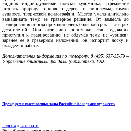
видишь индивидуальные поиски художника, стремление
познать природу торцового дерева и линолеума, самую
сущность творческой ксилографии. Мастер умела длительно
вынашивать тему, ее граверное решение. От замысла до
гравирования иногда проходил очень большой срок — до трех
десятилетий. Она отчетливо понимала: если художник
приступил к гравированию, не обдумав тему, не «увидев»
заранее ее в граверном изложении, он испортит доску и
охладеет к работе.
Дополнительная информация по телефону: 8 (495) 637-35-79 –
Управление книжными фондами (библиотека) РАХ
Президиум и выставочные залы Российской академии художеств
версия для печати
Российская академия художеств