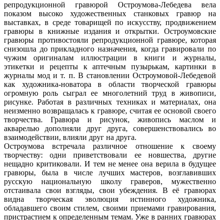
репродукционной гравюрой Остроумова-Лебедева вела
показом высоко художественных станковых гравюр на
выставках, в среде товарищей по искусству, продвижением
гравюры в книжные издания и открытки. Остроумовские
гравюры противостояли репродукционной гравюре, которая
снизошла до прикладного назначения, когда гравировали по
чужим оригиналам иллюстрации в книги и журналы,
этикетки и рецепты к аптечным пузырькам, картинки в
журналы мод и т. п. В становлении Остроумовой-Лебедевой
как художника-новатора в области творческой гравюры
огромную роль сыграл ее многолетний труд в живописи,
рисунке. Работая в различных техниках и материалах, она
неизменно возвращалась к гравюре, считая ее основой своего
творчества. Гравюра и рисунок, живопись маслом и
акварелью дополняли друг друга, совершенствовались во
взаимодействии, влияли друг на друга.
Остроумова встречала различное отношение к своему
творчеству: одни приветствовали ее новшества, другие
нещадно критиковали. И тем не менее она верила в будущее
гравюры, была в числе лучших мастеров, возглавивших
русскую национальную школу граверов, мужественно
отстаивала свои взгляды, свои убеждения. В её гравюрах
видна творческая эволюция истинного художника,
обладавшего своим стилем, своими приемами гравирования,
пристрастием к определенным темам. Уже в ранних гравюрах