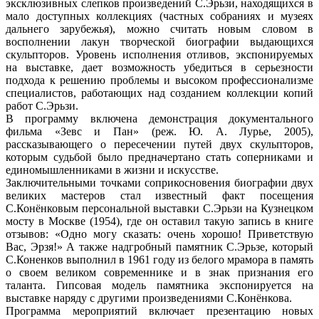
эксклюзивных слепков произведений С.Эрьзи, находящихся в
мало доступных коллекциях (частных собраниях и музеях
дальнего зарубежья), можно считать новым словом в
восполнении лакун творческой биографии выдающихся
скульпторов. Уровень исполнения отливов, экспонируемых
на выставке, дает возможность убедиться в серьезности
подхода к решению проблемы и высоком профессионализме
специалистов, работающих над созданием коллекции копий
работ С.Эрьзи.
В программу включена демонстрация документального
фильма «Зевс и Пан» (реж. Ю. А. Лурье, 2005),
рассказывающего о пересечении путей двух скульпторов,
которым судьбой было предначертано стать соперниками и
единомышленниками в жизни и искусстве.
Заключительными точками соприкосновения биографии двух
великих мастеров стал известный факт посещения
С.Конёнковым персональной выставки С.Эрьзи на Кузнецком
мосту в Москве (1954), где он оставил такую запись в книге
отзывов: «Одно могу сказать: очень хорошо! Приветствую
Вас, Эрзя!» А также надгробный памятник С.Эрьзе, который
С.Коненков выполнил в 1961 году из белого мрамора в память
о своем великом современнике и в знак признания его
таланта. Гипсовая модель памятника экспонируется на
выставке наряду с другими произведениями С.Конёнкова.
Программа мероприятий включает презентацию новых