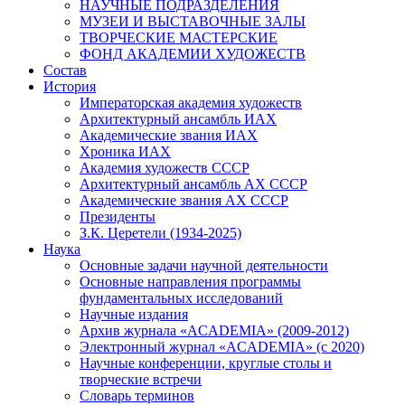
НАУЧНЫЕ ПОДРАЗДЕЛЕНИЯ
МУЗЕИ И ВЫСТАВОЧНЫЕ ЗАЛЫ
ТВОРЧЕСКИЕ МАСТЕРСКИЕ
ФОНД АКАДЕМИИ ХУДОЖЕСТВ
Состав
История
Императорская академия художеств
Архитектурный ансамбль ИАХ
Академические звания ИАХ
Хроника ИАХ
Академия художеств СССР
Архитектурный ансамбль АХ СССР
Академические звания АХ СССР
Президенты
З.К. Церетели (1934-2025)
Наука
Основные задачи научной деятельности
Основные направления программы
фундаментальных исследований
Научные издания
Архив журнала «ACADEMIA» (2009-2012)
Электронный журнал «ACADEMIA» (с 2020)
Научные конференции, круглые столы и
творческие встречи
Словарь терминов