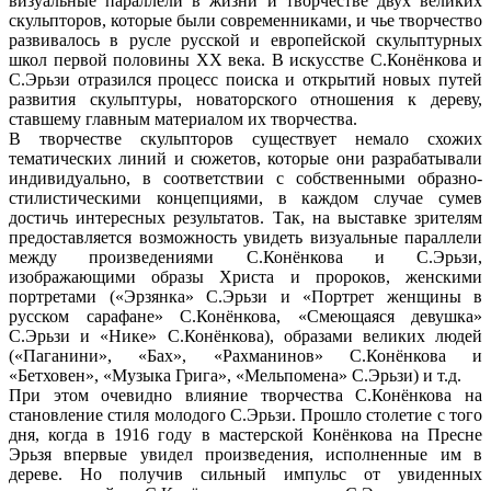
визуальные параллели в жизни и творчестве двух великих
скульпторов, которые были современниками, и чье творчество
развивалось в русле русской и европейской скульптурных
школ первой половины ХХ века. В искусстве С.Конёнкова и
С.Эрьзи отразился процесс поиска и открытий новых путей
развития скульптуры, новаторского отношения к дереву,
ставшему главным материалом их творчества.
В творчестве скульпторов существует немало схожих
тематических линий и сюжетов, которые они разрабатывали
индивидуально, в соответствии с собственными образно-
стилистическими концепциями, в каждом случае сумев
достичь интересных результатов. Так, на выставке зрителям
предоставляется возможность увидеть визуальные параллели
между произведениями С.Конёнкова и С.Эрьзи,
изображающими образы Христа и пророков, женскими
портретами («Эрзянка» С.Эрьзи и «Портрет женщины в
русском сарафане» С.Конёнкова, «Смеющаяся девушка»
С.Эрьзи и «Нике» С.Конёнкова), образами великих людей
(«Паганини», «Бах», «Рахманинов» С.Конёнкова и
«Бетховен», «Музыка Грига», «Мельпомена» С.Эрьзи) и т.д.
При этом очевидно влияние творчества С.Конёнкова на
становление стиля молодого С.Эрьзи. Прошло столетие с того
дня, когда в 1916 году в мастерской Конёнкова на Пресне
Эрьзя впервые увидел произведения, исполненные им в
дереве. Но получив сильный импульс от увиденных