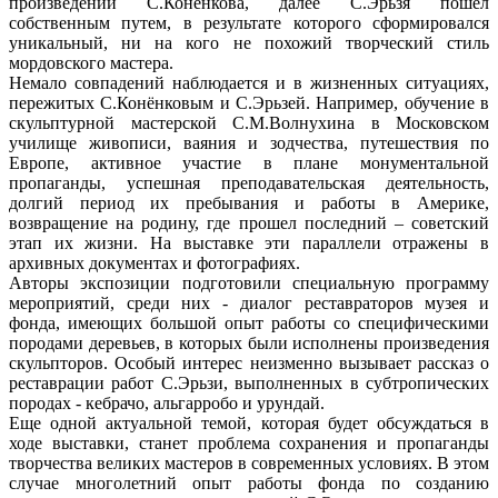
произведений С.Конёнкова, далее С.Эрьзя пошел
собственным путем, в результате которого сформировался
уникальный, ни на кого не похожий творческий стиль
мордовского мастера.
Немало совпадений наблюдается и в жизненных ситуациях,
пережитых С.Конёнковым и С.Эрьзей. Например, обучение в
скульптурной мастерской С.М.Волнухина в Московском
училище живописи, ваяния и зодчества, путешествия по
Европе, активное участие в плане монументальной
пропаганды, успешная преподавательская деятельность,
долгий период их пребывания и работы в Америке,
возвращение на родину, где прошел последний – советский
этап их жизни. На выставке эти параллели отражены в
архивных документах и фотографиях.
Авторы экспозиции подготовили специальную программу
мероприятий, среди них - диалог реставраторов музея и
фонда, имеющих большой опыт работы со специфическими
породами деревьев, в которых были исполнены произведения
скульпторов. Особый интерес неизменно вызывает рассказ о
реставрации работ С.Эрьзи, выполненных в субтропических
породах - кебрачо, альгарробо и урундай.
Еще одной актуальной темой, которая будет обсуждаться в
ходе выставки, станет проблема сохранения и пропаганды
творчества великих мастеров в современных условиях. В этом
случае многолетний опыт работы фонда по созданию