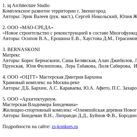
1. iq Architecture Studio
Комплексное развитие территории г. Звенигород
Авторы: Эрик Валеев (рук. маст.), Сергей Никольский, Юлия 
2. ООО «МАО-СРЕДА»
«Новое строительство с реконструкцией в составе Многофунк
Авторы: Осипов В.А., Ерошина Е.В., Хаустова Д.М., Герасимов
3. BERNASKONI
Матрекс
Авторы: Борис Бернаскони, Саша Белявская, Алан Джибилов, Л
Прунская, Юля Филиппова, Лера Табакова, Лиля Сабирова, Ин
4. ООО «ОЦТТ» Мастерская Дмитрия Бархина
Храмовый комплекс на Москва-реке
Авторы: Д.Б. Бархин, А.С. Караваева, Ю.А. Афито, П.С. Захаро
5. ООО «Архитектуриум.
Мастерская Владимира Биндемана»
Жилищно-спортивный комплекс «Олимпийская деревня Нового
Авторы: Биндеман В.Н., Липранди Д.Д., Буйнов Ф.В., Бородин 
Подробности на сайте:
zs-konkurs.ru