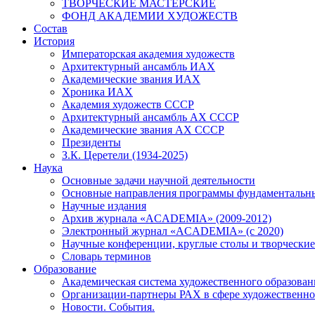
ТВОРЧЕСКИЕ МАСТЕРСКИЕ
ФОНД АКАДЕМИИ ХУДОЖЕСТВ
Состав
История
Императорская академия художеств
Архитектурный ансамбль ИАХ
Академические звания ИАХ
Хроника ИАХ
Академия художеств СССР
Архитектурный ансамбль АХ СССР
Академические звания АХ СССР
Президенты
З.К. Церетели (1934-2025)
Наука
Основные задачи научной деятельности
Основные направления программы фундаментальн
Научные издания
Архив журнала «ACADEMIA» (2009-2012)
Электронный журнал «ACADEMIA» (с 2020)
Научные конференции, круглые столы и творческие
Словарь терминов
Образование
Академическая система художественного образован
Организации-партнеры РАХ в сфере художественно
Новости. События.