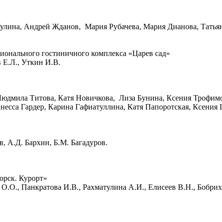
Жулина, Андрей Жданов, Мария Рубачева, Мария Дианова, Татья
ционального гостиничного комплекса «Царев сад»
 Е.Л., Уткин И.В.
юдмила Титова, Катя Новичкова, Лиза Бунина, Ксения Трофимов
есса Гардер, Карина Гафиатуллина, Катя Папоротская, Ксения
в, А.Д. Бархин, Б.М. Багадуров.
рск. Курорт»
О.О., Панкратова И.В., Рахматулина А.И., Елисеев В.Н., Бобри