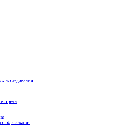
ых исследований
 встречи
ия
го образования