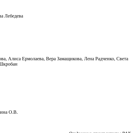
на Лебедева
а, Алиса Ермолаева, Вера Замащикова, Лена Радченко, Света
 Шкробан
хина О.В.