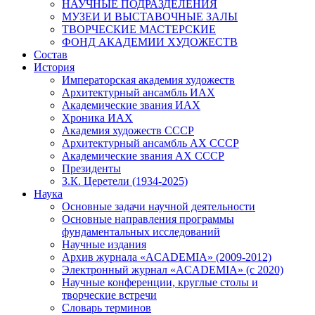
НАУЧНЫЕ ПОДРАЗДЕЛЕНИЯ
МУЗЕИ И ВЫСТАВОЧНЫЕ ЗАЛЫ
ТВОРЧЕСКИЕ МАСТЕРСКИЕ
ФОНД АКАДЕМИИ ХУДОЖЕСТВ
Состав
История
Императорская академия художеств
Архитектурный ансамбль ИАХ
Академические звания ИАХ
Хроника ИАХ
Академия художеств СССР
Архитектурный ансамбль АХ СССР
Академические звания АХ СССР
Президенты
З.К. Церетели (1934-2025)
Наука
Основные задачи научной деятельности
Основные направления программы
фундаментальных исследований
Научные издания
Архив журнала «ACADEMIA» (2009-2012)
Электронный журнал «ACADEMIA» (с 2020)
Научные конференции, круглые столы и
творческие встречи
Словарь терминов