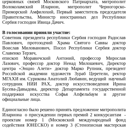
церковных связей Московского Патриархата, митрополит
Волоколамский Иларион, митрополит Черногорско-
Приморский Амфилохий, Первый заместитель председателя
Правительства, Министр иностранных дел Республики
Сербия господин Ивица Дачич.
В голосовании приняли участие:
Советник президента республики Сербия господин Радослав
Павлович, протозодчий Храма Святого Саввы доктор
Воислав Милованович, Посол Республики Сербия доктор
Славенко Терзич,
епископ Моравичский Антоний, профессор Мирослав
Лазович, профессор доктор Ненад Милошевич, Директор
центра «Энцио Алети» доктор Марко Рупник, президент
Российской академии художеств Зураб Церетели, ректор
МГАХИ им. Сурикова Анатолий Любавин, ведущий научный
сотрудник НИИ РАХ, доктор искусствоведения Ирина
Бусева-Давыдова, директор Департамента государственной
поддержки искусства Софья Апфельбаум и другие
официальные лица.
Единогласно было решено принять предложение митрополита
Илариона о присуждении первых премий 2 конкурсантам -
проектам номер 1 (Московский международный фонд
содействия ЮНЕСКО) и номер 3 (Стенописная мастерская