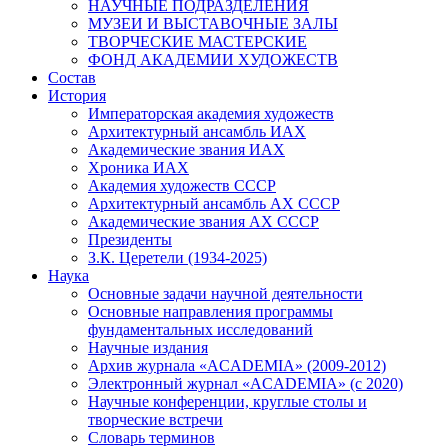
НАУЧНЫЕ ПОДРАЗДЕЛЕНИЯ
МУЗЕИ И ВЫСТАВОЧНЫЕ ЗАЛЫ
ТВОРЧЕСКИЕ МАСТЕРСКИЕ
ФОНД АКАДЕМИИ ХУДОЖЕСТВ
Состав
История
Императорская академия художеств
Архитектурный ансамбль ИАХ
Академические звания ИАХ
Хроника ИАХ
Академия художеств СССР
Архитектурный ансамбль АХ СССР
Академические звания АХ СССР
Президенты
З.К. Церетели (1934-2025)
Наука
Основные задачи научной деятельности
Основные направления программы
фундаментальных исследований
Научные издания
Архив журнала «ACADEMIA» (2009-2012)
Электронный журнал «ACADEMIA» (с 2020)
Научные конференции, круглые столы и
творческие встречи
Словарь терминов