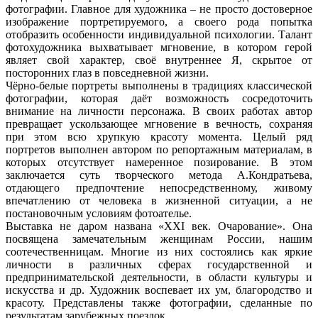
фотографии. Главное для художника – не просто достоверное
изображение портретируемого, а своего рода попытка
отобразить особенности индивидуальной психологии. Талант
фотохудожника выхватывает мгновение, в котором герой
являет свой характер, своё внутреннее Я, скрытое от
посторонних глаз в повседневной жизни.
Чёрно-белые портреты выполнены в традициях классической
фотографии, которая даёт возможность сосредоточить
внимание на личности персонажа. В своих работах автор
превращает ускользающее мгновение в вечность, сохраняя
при этом всю хрупкую красоту момента. Целый ряд
портретов выполнен автором по репортажным материалам, в
которых отсутствует намеренное позирование. В этом
заключается суть творческого метода А.Кондратьева,
отдающего предпочтение непосредственному, живому
впечатлению от человека в жизненной ситуации, а не
постановочным условиям фотоателье.
Выставка не даром названа «ХХI век. Очарование». Она
посвящена замечательным женщинам России, нашим
соотечественницам. Многие из них состоялись как яркие
личности в различных сферах государственной и
предпринимательской деятельности, в области культуры и
искусства и др. Художник воспевает их ум, благородство и
красоту. Представлены также фотографии, сделанные по
результатам зарубежных поездок.