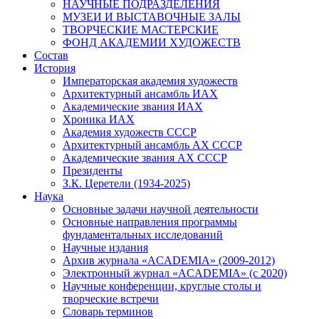
НАУЧНЫЕ ПОДРАЗДЕЛЕНИЯ
МУЗЕИ И ВЫСТАВОЧНЫЕ ЗАЛЫ
ТВОРЧЕСКИЕ МАСТЕРСКИЕ
ФОНД АКАДЕМИИ ХУДОЖЕСТВ
Состав
История
Императорская академия художеств
Архитектурный ансамбль ИАХ
Академические звания ИАХ
Хроника ИАХ
Академия художеств СССР
Архитектурный ансамбль АХ СССР
Академические звания АХ СССР
Президенты
З.К. Церетели (1934-2025)
Наука
Основные задачи научной деятельности
Основные направления программы
фундаментальных исследований
Научные издания
Архив журнала «ACADEMIA» (2009-2012)
Электронный журнал «ACADEMIA» (с 2020)
Научные конференции, круглые столы и
творческие встречи
Словарь терминов