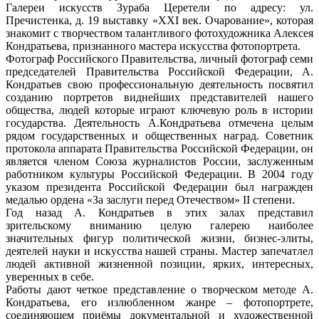
Галереи искусств Зураба Церетели по адресу: ул.
Пречистенка, д. 19 выставку «ХХI век. Очарование», которая
знакомит с творчеством талантливого фотохудожника Алексея
Кондратьева, признанного мастера искусства фотопортрета.
Фотограф Российского Правительства, личный фотограф семи
председателей Правительства Российской Федерации, А.
Кондратьев свою профессиональную деятельность посвятил
созданию портретов виднейших представителей нашего
общества, людей которые играют ключевую роль в истории
государства. Деятельность А.Кондратьева отмечена целым
рядом государственных и общественных наград. Советник
протокола аппарата Правительства Российской Федерации, он
является членом Союза журналистов России, заслуженным
работником культуры Российской Федерации. В 2004 году
указом президента Российской Федерации был награжден
медалью ордена «За заслуги перед Отечеством» II степени.
Год назад А. Кондратьев в этих залах представил
зрительскому вниманию целую галерею наиболее
значительных фигур политической жизни, бизнес-элиты,
деятелей науки и искусства нашей страны. Мастер запечатлел
людей активной жизненной позиции, ярких, интересных,
уверенных в себе.
Работы дают четкое представление о творческом методе А.
Кондратьева, его излюбленном жанре – фотопортрете,
соединяющем приёмы документальной и художественной