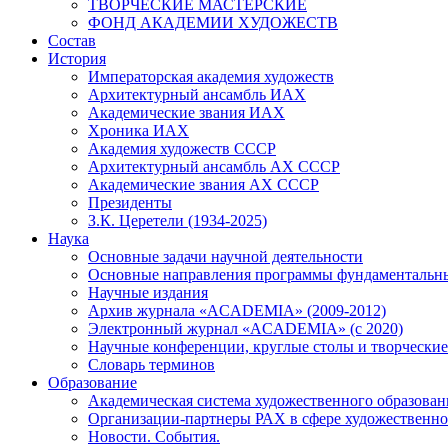
ТВОРЧЕСКИЕ МАСТЕРСКИЕ
ФОНД АКАДЕМИИ ХУДОЖЕСТВ
Состав
История
Императорская академия художеств
Архитектурный ансамбль ИАХ
Академические звания ИАХ
Хроника ИАХ
Академия художеств СССР
Архитектурный ансамбль АХ СССР
Академические звания АХ СССР
Президенты
З.К. Церетели (1934-2025)
Наука
Основные задачи научной деятельности
Основные направления программы фундаментальн
Научные издания
Архив журнала «ACADEMIA» (2009-2012)
Электронный журнал «ACADEMIA» (с 2020)
Научные конференции, круглые столы и творческие
Словарь терминов
Образование
Академическая система художественного образован
Организации-партнеры РАХ в сфере художественно
Новости. События.