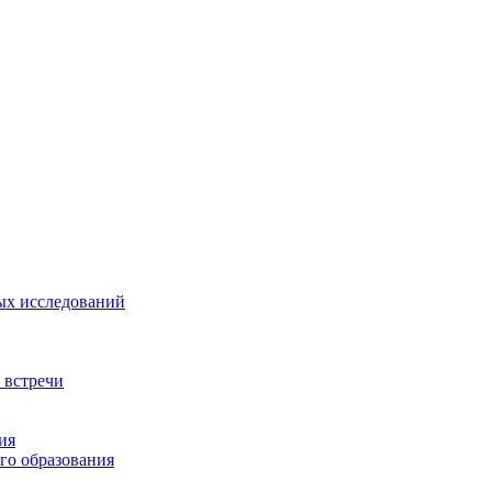
ых исследований
 встречи
ия
го образования