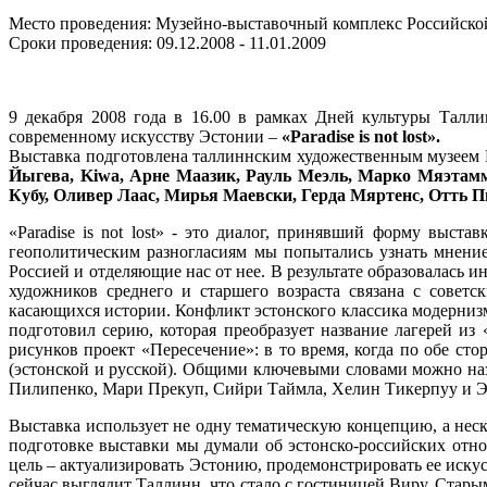
Место проведения: Музейно-выставочный комплекс Российской 
Сроки проведения: 09.12.2008 - 11.01.2009
9 декабря 2008 года в 16.00 в рамках Дней культуры Талли
современному искусству Эстонии –
«Paradise is not lost».
Выставка подготовлена таллиннским художественным музеем
Йыгева, Kiwa, Арне Маазик, Рауль Меэль, Марко Мяэтам
Кубу, Оливер Лаас, Мирья Маевски, Герда Мяртенс, Отть 
«Paradise is not lost» - это диалог, принявший форму выс
геополитическим разногласиям мы попытались узнать мнени
Россией и отделяющие нас от нее. В результате образовалась 
художников среднего и старшего возраста связана с советс
касающихся истории. Конфликт эстонского классика модерниз
подготовил серию, которая преобразует название лагерей и
рисунков проект «Пересечение»: в то время, когда по обе с
(эстонской и русской). Общими ключевыми словами можно назв
Пилипенко, Мари Прекуп, Сийри Таймла, Хелин Тикерпуу и Э
Выставка
использует не одну тематическую концепцию, а неск
подготовке выставки мы думали об эстонско-российских отно
цель – актуализировать Эстонию, продемонстрировать ее искус
сейчас выглядит Таллинн, что стало с гостиницей Виру, Стар