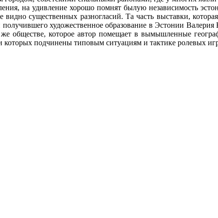
ения, на удивление хорошо помнят былую независимость эстонс
е видно существенных разногласий. Та часть
выставки, котора
и получившего художественное образование в Эстонии Валерия В
 обществе, которое автор помещает в вымышленные географи
и которых подчинены типовым ситуациям и тактике ролевых игр