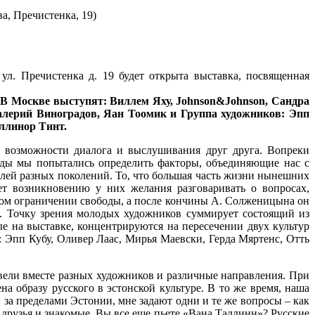
а, Пречистенка, 19)
ул. Пречистенка д. 19 будет открыта выставка, посвященная
.
В Москве выступят: Виллем Яху, Johnson&Johnson, Сандра
алерий Виноградов
,
Яан Тоомик
и Группа художников: Эпп
ллинор Тинт.
 о возможности диалога и выслушивания друг друга. Вопреки
еды мы попытались определить факторы, объединяющие нас с
телей разных поколений. То, что большая часть жизни нынешних
ует возникновению у них желания разговаривать о вопросах,
ном ограничении свободы, а после кончины А. Солженицына он
е. Точку зрения молодых художников суммирует состоящий из
е на выставке, концентрируются на пересечении двух культур
: Эпп Кубу, Оливер Лаас, Мирья Маевски, Герда Мяртенс, Отть
свели вместе разных художников и различные направления. При
 образу русского в эстонской культуре. В то же время, наша
 за пределами Эстонии, мне задают одни и те же вопросы – как
друзья и знакомые. Вы все еще пьете «Вана Таллинн»? Русские