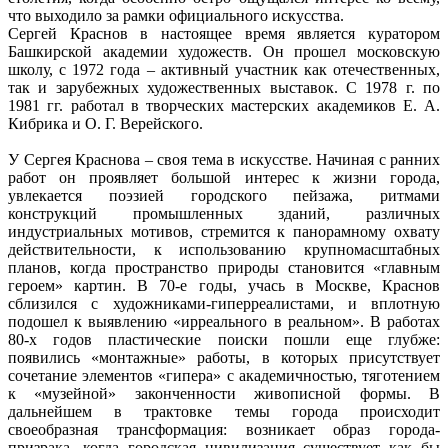
что выходило за рамки официального искусства.
Сергей Краснов в настоящее время является куратором
Башкирской академии художеств. Он прошел московскую
школу, с 1972 года – активный участник как отечественных,
так и зарубежных художественных выставок. С 1978 г. по
1981 гг. работал в творческих мастерских академиков Е. А.
Кибрика и О. Г. Верейского.
У Сергея Краснова – своя тема в искусстве. Начиная с ранних
работ он проявляет большой интерес к жизни города,
увлекается поэзией городского пейзажа, ритмами
конструкций промышленных зданий, различных
индустриальных мотивов, стремится к панорамному охвату
действительности, к использованию крупномасштабных
планов, когда пространство природы становится «главным
героем» картин. В 70-е годы, учась в Москве, Краснов
сблизился с художниками-гиперреалистами, и вплотную
подошел к выявлению «ирреального в реальном». В работах
80-х годов пластические поиски пошли еще глубже:
появились «монтажные» работы, в которых присутствует
сочетание элементов «гипера» с академичностью, тяготением
к «музейной» законченности живописной формы. В
дальнейшем в трактовке темы города происходит
своеобразная трансформация: возникает образ города-
призрака, когда городская цивилизация существует как бы