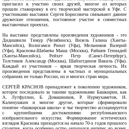
пригласил к участию своих друзей, многие из которых
прошли стажировку в его творческой мастерской в Уфе. С
участниками выставки Сергея Борисовича связывают давние
дружеские отношения, постоянное участие в совместных
выставочных проектах.
На выставке представлены произведения художников - это
Дидишвили Тимур (Челябинск), Визель Галина (Ханты-
Мансийск), Волигамси Ринат (Уфа), Мельников Валерий
(Уфа), Краснова-Шабаева Маша (Москва), Райшев Геннадий
(Ханты-Мансийск), Рейхет Петр (Санкт-Петербург),
Толстиков Александр (Москва), Шайхетдинов Вакиль (Уфа).
Каждый из участников – яркая творческая личность. Их
произведения представлены в частных и муниципальных
собраниях не только России, но и многих стран мира.
СЕРГЕЙ КРАСНОВ принадлежит к поколению художников,
которое последовало за такими художниками Башкирии, как
А. Лутфуллин, Б. Домашников, Р. Нурмухаметов, Н.
Калинушкин и многие другие, которые сформировали
понятие «башкирская школа» и чье творчество ассоциируется
с крупнейшими достижениями республиканского
изобразительного искусства. Формирование эстетических
взглядов Краснова приходится на начало 70-х годов прошлого
столетия, когда особенно остро ощущался интерес ко всему,