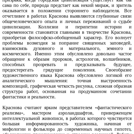
сама по себе, природа предстает как некий мираж, и зритель
оказывается в положении стороннего наблюдателя. Все
отчетливее в работах Краснова выявляются глубинные связи
общечеловеческого опыта и личных переживаний о судьбе
цивилизации. Коллизии и перипетии истории и
современности становятся главными в творчестве Краснова,
приобретая философско-обобщенный характер. Его волнует
проблемы возмездия за попрание священных заповедей,
взаимосвязь духовного и материального, земного и
космического. Именно этим обусловлено довольно частое
обращение к образам пророков, астрологов, волшебников,
способных прозревать и предсказывать будущее,
предостерегать грядущие поколения. Своеобразие
художественного языка Краснова обусловлено логикой его
аналитического мышления: точная выстроенность
композиций, графическая четкость рисунка, сложная образная
структура работ, основанная на продуманном сочетании
фантастики и реальности.
Краснова считают ярким представителем «фантастического
реализма», мастером аэроландшафтов, приверженцем
интеллектуальной живописи, в работах которого чувствуется
большая информированность художника, начиная от
мифологии и фольклора до современных научных гипотез,