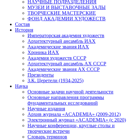
НАУЧНЫЕ ПОДРАЗДЕЛЕНИЯ
МУЗЕИ И ВЫСТАВОЧНЫЕ ЗАЛЫ
ТВОРЧЕСКИЕ МАСТЕРСКИЕ
ФОНД АКАДЕМИИ ХУДОЖЕСТВ
Состав
История
Императорская академия художеств
Архитектурный ансамбль ИАХ
Академические звания ИАХ
Хроника ИАХ
Академия художеств СССР
Архитектурный ансамбль АХ СССР
Академические звания АХ СССР
Президенты
З.К. Церетели (1934-2025)
Наука
Основные задачи научной деятельности
Основные направления программы
фундаментальных исследований
Научные издания
Архив журнала «ACADEMIA» (2009-2012)
Электронный журнал «ACADEMIA» (с 2020)
Научные конференции, круглые столы и
творческие встречи
Словарь терминов